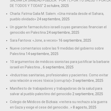
SALVAR LA SANIDAD PÚBLICA: “POR TI, POR TU SALUD Y POR LA
DE TODOS Y TODAS”
2 octubre, 2025
Charla: Fatma Galia M. Salem. «Una mirada desde el Sahara,
pueblo olvidado»
24 septiembre, 2025
Un gigante farmacéutico israelí cuyas ganancias financian el
genocidio en Palestina
24 septiembre, 2025
Sara Fantova: «Jone, a veces»
16 septiembre, 2025
Nueve comentarios sobre las 9 medidas del gobierno sobre
Palestina
14 septiembre, 2025
10 argumentos de médicos sionistas para justificar la barbarie
israelí en Palestina..,
6 septiembre, 2025
«Industrias sanitarias, profesionales y pacientes. Como evitar
una relación a veces tóxica (corrupta)»
3 septiembre, 2025
Manifiesto de trabajadores y trabajadoras de la salud para
salvar al pueblo palestino del genocidio
2 septiembre, 2025
Colegio de Médicos de Bizkaia: «reitera su rechazo a la guerra
en Gaza y exige el cese del genocidio…»
8 agosto, 2025