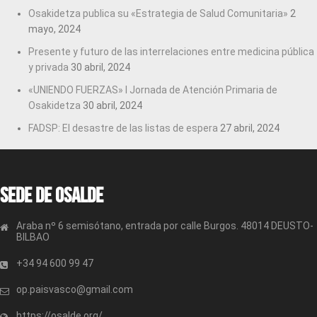
Osakidetza publica su «Estrategia de Salud Comunitaria»
2
mayo, 2024
Presente y futuro de las interrelaciones entre medicina pública
y privada
30 abril, 2024
«UNIENDO FUERZAS» I Jornada de Atención Primaria de
Osakidetza
30 abril, 2024
FADSP: El desastre de las listas de espera
27 abril, 2024
Sede de OSALDE
Araba nº 6 semisótano, entrada por calle Burgos. 48014 DEUSTO-
BILBAO
+34 94 600 99 47
op.paisvasco@gmail.com
https://osalde.org/