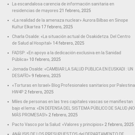
La escandalosa carencia de información sanitaria en
residencias de mayores
21 febrero, 2025
«La realidad de la amenaza nuclear» Aurora Bilbao en Sinope
Kultur Elkartea
17 febrero, 2025
Charla Osalde: «La situación actual de Osakidetza. Del Centro
de Salud al Hospital»
14 febrero, 2025
FADSP: «En apoyo a la dedicación exclusiva en la Sanidad
Pública»
10 febrero, 2025
Jornada Osalde: «CAMBIAR LA SALUD PUBLICA EN EUSKADI : UN
DESAFÍO»
9 febrero, 2025
«Torturas en Israel» Blog Profesionales sanitarios por Palestina
HW4P
2 febrero, 2025
Miles de personas en las tres capitales vascas se manifiestan
bajo el lema: «EN DEFENSA DEL SISTEMA PÚBLICO DE SALUD ¡NO
MÁS PROMESAS!»
2 febrero, 2025
Pacto Vasco por la Salud: «Valores y principios»
2 febrero, 2025
ANÁLISIS DE LOS PRESUPUESTOS del DEPARTAMENTO DE