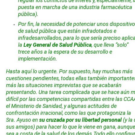
regular los conflictos de interés y, especialmente, l
puesta en marcha de una industria farmacéutica
pública).
Por fin, la necesidad de potenciar unos dispositiv
de salud pública que están infradotados e
infradesarrollados, para lo que sería preciso aplic
la
Ley General de Salud Pública
, que lleva “solo”
trece años a la espera de su desarrollo e
implementación.
Hasta aquí lo urgente. Por supuesto, hay muchas más
cuestiones pendientes, todas ellas también importante
más las situaciones imprevistas que se acabarán
presentando. Una tarea complicada que se hace aún 
difícil por las competencias compartidas entre las CCA
el Ministerio de Sanidad, y algunas actitudes de
confrontación irracional, como las que protagoniza la
Sra. Ayuso en
su cruzada por su libertad personal
(y la
sus amigos) para hacer lo que le viene en gana, aunqu
sea a costa de la salud de los demás.
Todo ello configu