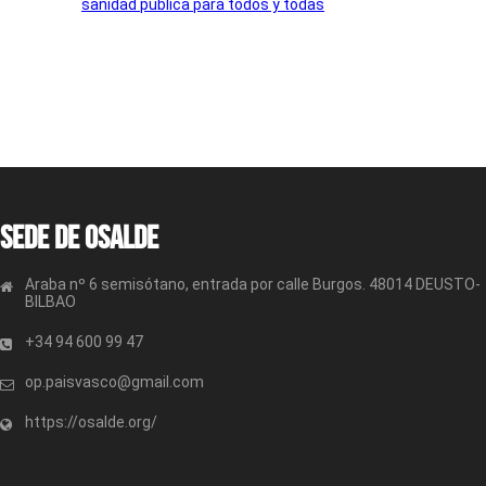
sanidad pública para todos y todas
Sede de OSALDE
Araba nº 6 semisótano, entrada por calle Burgos. 48014 DEUSTO-
BILBAO
+34 94 600 99 47
op.paisvasco@gmail.com
https://osalde.org/