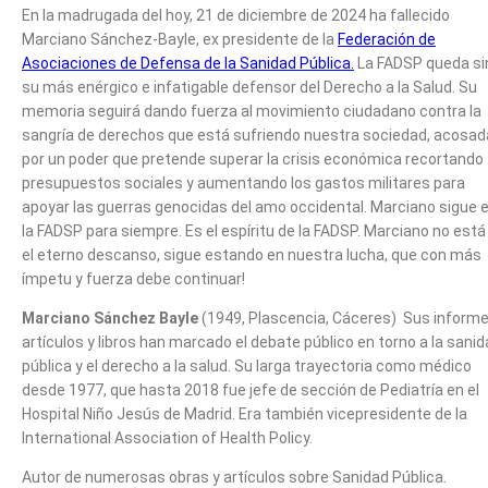
En la madrugada del hoy, 21 de diciembre de 2024 ha fallecido
Marciano Sánchez-Bayle, ex presidente de la
Federación de
Asociaciones de Defensa de la Sanidad Pública.
La FADSP queda si
su más enérgico e infatigable defensor del Derecho a la Salud. Su
memoria seguirá dando fuerza al movimiento ciudadano contra la
sangría de derechos que está sufriendo nuestra sociedad, acosad
por un poder que pretende superar la crisis económica recortando
presupuestos sociales y aumentando los gastos militares para
apoyar las guerras genocidas del amo occidental. Marciano sigue 
la FADSP para siempre. Es el espíritu de la FADSP. Marciano no está
el eterno descanso, sigue estando en nuestra lucha, que con más
ímpetu y fuerza debe continuar!
Marciano Sánchez Bayle
(1949, Plascencia, Cáceres) Sus informe
artículos y libros han marcado el debate público en torno a la sani
pública y el derecho a la salud. Su larga trayectoria como médico
desde 1977, que hasta 2018 fue jefe de sección de Pediatría en el
Hospital Niño Jesús de Madrid. Era también vicepresidente de la
International Association of Health Policy.
Autor de numerosas obras y artículos sobre Sanidad Pública.