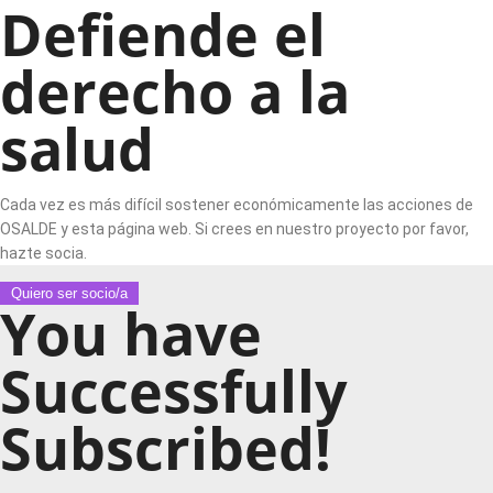
Defiende el
derecho a la
salud
Cada vez es más difícil sostener económicamente las acciones de
OSALDE y esta página web. Si crees en nuestro proyecto por favor,
hazte socia.
Quiero ser socio/a
You have
Successfully
Subscribed!