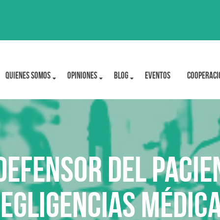
Quienes Somos
OPINIONES
BLOG
Eventos
Cooperaci
Defensor del Pacie
egligencias médic