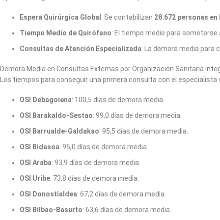
Espera Quirúrgica Global
: Se contabilizan
28.672 personas en 
Tiempo Medio de Quirófano
: El tiempo medio para someterse a
Consultas de Atención Especializada
: La demora media para c
Demora Media en Consultas Externas por Organización Sanitaria Inte
Los tiempos para conseguir una primera consulta con el especialista
OSI Debagoiena
: 100,5 días de demora media.
OSI Barakaldo-Sestao
: 99,0 días de demora media.
OSI Barrualde-Galdakao
: 95,5 días de demora media.
OSI Bidasoa
: 95,0 días de demora media.
OSI Araba
: 93,9 días de demora media.
OSI Uribe
: 73,8 días de demora media.
OSI Donostialdea
: 67,2 días de demora media.
OSI Bilbao-Basurto
: 63,6 días de demora media.