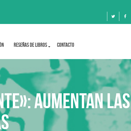
ón
Reseñas de libros
Contacto
nte»: Aumentan las
as