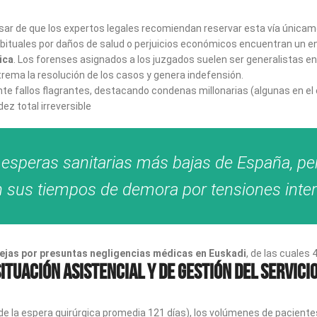
 pesar de que los expertos legales recomiendan reservar esta vía ún
tuales por daños de salud o perjuicios económicos encuentran un enc
ica
. Los forenses asignados a los juzgados suelen ser generalistas en
xtrema la resolución de los casos y genera indefensión.
nte fallos flagrantes, destacando condenas millonarias (algunas en el
ez total irreversible
 esperas sanitarias más bajas de España, pe
n sus tiempos de demora por tensiones inte
ejas por presuntas negligencias médicas en Euskadi
, de las cuales 
situación asistencial y de gestión del Servici
e la espera quirúrgica promedia 121 días), los volúmenes de pacientes