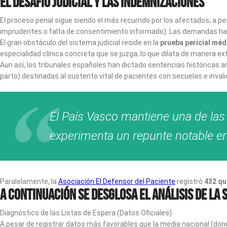
El Desafío Judicial y las Indemnizaciones
El proceso penal sigue siendo el más recurrido por los afectados, a
imprudentes o falta de consentimiento informado). Las demandas habi
El gran obstáculo del sistema judicial reside en la
prueba pericial méd
especialidad clínica concreta que se juzga, lo que dilata de manera e
Aun así, los tribunales españoles han dictado sentencias históricas a
parto) destinadas al sustento vital de pacientes con secuelas e invalid
El País Vasco mantiene una de las
experimenta un repunte notable e
Paralelamente, la
Asociación El Defensor del Paciente
registró
432 qu
A continuación se desglosa el análisis de la 
Diagnóstico de las Listas de Espera (Datos Oficiales)
A pesar de registrar datos más favorables que la media nacional (dond