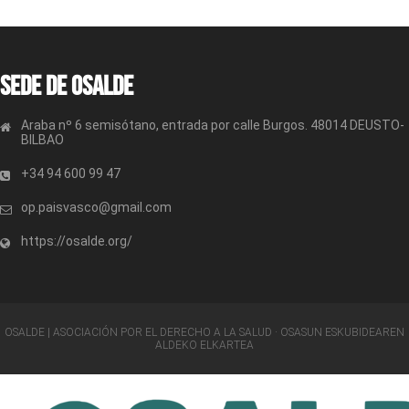
Sede de OSALDE
Araba nº 6 semisótano, entrada por calle Burgos. 48014 DEUSTO-
BILBAO
+34 94 600 99 47
op.paisvasco@gmail.com
https://osalde.org/
OSALDE | ASOCIACIÓN POR EL DERECHO A LA SALUD · OSASUN ESKUBIDEAREN
ALDEKO ELKARTEA