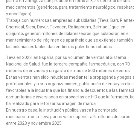
planta en Zaragoza que produce en torno al 8,7% del total de sus
medicamentos (genéricos, para tratamiento neurológico, respirato
y oncológico).
Trabaja con numerosas empresas subsidiarias (Teva, Barr, Plante
Chemical, Sicor, Davur, Tevagen, Ratiopharm, Belmac…)que, en
conjunto, generan millones de dólares/euros que colaboran en el
mantenimiento del régimen de apartheid que se extiende también
las colonias establecidas en tierras palestinas robadas.
Teva en 2023, en España, por su volumen de ventas al Sistema
Nacional de Salud, fue la tercera compañía farmacéutica, con 70
millones de envases y un gasto de más de 500 millones de euros.
Estas ventas han sido inducidas mediante la propaganda y pagos 
profesionales y a sus organizaciones, publicación de ensayos clíni
favorables a la industria que los financia, descuentos a las farmac
comunitarias e inversiones en proyectos de I+D que la farmacéuti
ha realizado para reforzar su imagen de marca.
En nuestro caso, la institución pública vasca ha comprado
medicamentos a Teva por un valor superior a 6 millones de euros
entre 2023 y noviembre 2025.