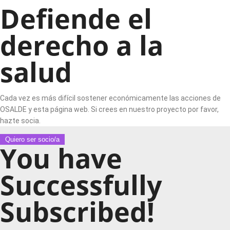
Defiende el
derecho a la
salud
Cada vez es más difícil sostener económicamente las acciones de
OSALDE y esta página web. Si crees en nuestro proyecto por favor,
hazte socia.
Quiero ser socio/a
You have
Successfully
Subscribed!