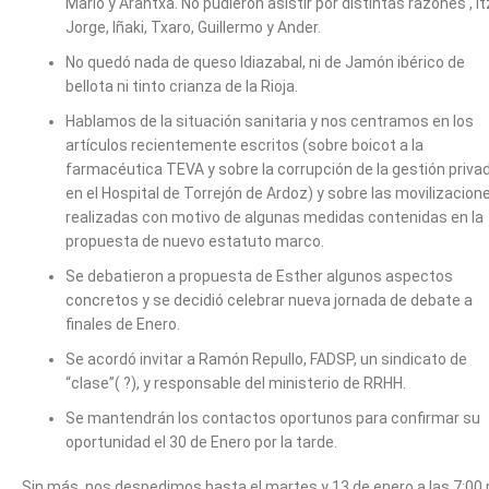
Mario y Arantxa. No pudieron asistir por distintas razones , Itz
Jorge, Iñaki, Txaro, Guillermo y Ander.
No quedó nada de queso Idiazabal, ni de Jamón ibérico de
bellota ni tinto crianza de la Rioja.
Hablamos de la situación sanitaria y nos centramos en los
artículos recientemente escritos (sobre boicot a la
farmacéutica TEVA y sobre la corrupción de la gestión priva
en el Hospital de Torrejón de Ardoz) y sobre las movilizacion
realizadas con motivo de algunas medidas contenidas en la
propuesta de nuevo estatuto marco.
Se debatieron a propuesta de Esther algunos aspectos
concretos y se decidió celebrar nueva jornada de debate a
finales de Enero.
Se acordó invitar a Ramón Repullo, FADSP, un sindicato de
“clase”( ?), y responsable del ministerio de RRHH.
Se mantendrán los contactos oportunos para confirmar su
oportunidad el 30 de Enero por la tarde.
Sin más, nos despedimos hasta el martes y 13 de enero a las 7:00