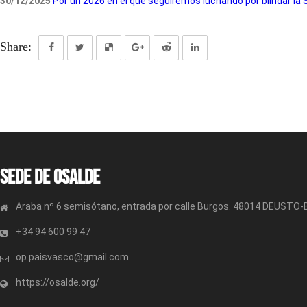
30/12/2025
Por un 2026 en el que seguiremos luchando por blindar la 
Share:
Sede de OSALDE
Araba nº 6 semisótano, entrada por calle Burgos. 48014 DEUSTO
+34 94 600 99 47
op.paisvasco@gmail.com
https://osalde.org/