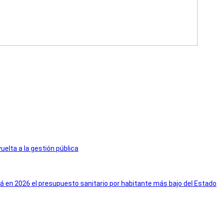
elta a la gestión pública
á en 2026 el presupuesto sanitario por habitante más bajo del Estado