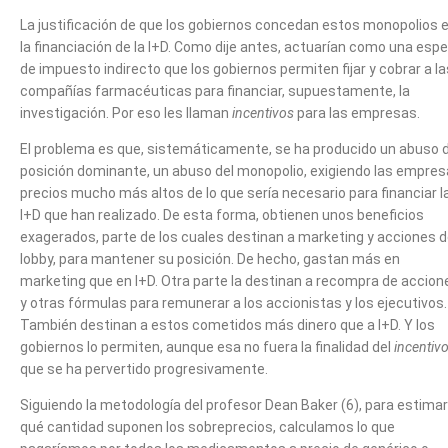
La justificación de que los gobiernos concedan estos monopolios 
la financiación de la I+D. Como dije antes, actuarían como una espe
de impuesto indirecto que los gobiernos permiten fijar y cobrar a la
compañías farmacéuticas para financiar, supuestamente, la
investigación. Por eso les llaman
incentivos
para las empresas.
El problema es que, sistemáticamente, se ha producido un abuso 
posición dominante, un abuso del monopolio, exigiendo las empre
precios mucho más altos de lo que sería necesario para financiar l
I+D que han realizado. De esta forma, obtienen unos beneficios
exagerados, parte de los cuales destinan a marketing y acciones 
lobby, para mantener su posición. De hecho, gastan más en
marketing que en I+D. Otra parte la destinan a recompra de accion
y otras fórmulas para remunerar a los accionistas y los ejecutivos.
También destinan a estos cometidos más dinero que a I+D. Y los
gobiernos lo permiten, aunque esa no fuera la finalidad del
incentiv
que se ha pervertido progresivamente.
Siguiendo la metodología del profesor Dean Baker (6), para estimar
qué cantidad suponen los sobreprecios, calculamos lo que