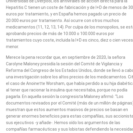
Universidad de Liverpool, los antivirales de acción directa para la
Hepatitis C tienen un coste de fabricación y de I+D de menos de 3
euros por tratamiento, y en España hemos pagado un precio de
20.000 euros por tratamiento. Así ocurre con otros muchos
medicamentos (11, 12, 13, 14). Por culpa de los monopolios, se es
aprobando precios de más de 10.000 o 100.000 euros por
tratamientos cuyo coste, incluida la I+D es cinco, diez o cien veces
menor.
Merece la pena recordar que, en septiembre de 2020, la señora
Carolyne Maloney presidía la sesión del Comité de Vigilancia y
Reforma del Congreso de los Estados Unidos, donde se llevó a cab
una investigación sobre los altos precios de los medicamentos. Ci
el caso de Anoinette Worsham, que había perdido a su hija diabétic
al tener que racionar la insulina que necesitaba, porque no podía
pagarla. En aquella sesión la congresista Maloney afirmó: “Los
documentos revisados por el Comité (más de un millón de páginas
muestran que estos aumentos masivos de precios se basan en
generar enormes beneficios para estas compañías, sus accionista
sus ejecutivos -y añade-. Hemos oído los argumentos de las
compañías farmacéuticas y sus lobistas defendiendo la necesida