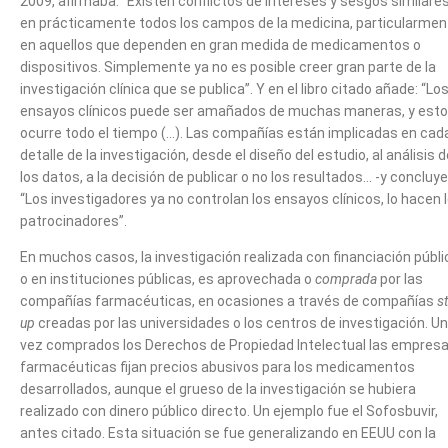
2009, afirmaba: “Existen conflictos de intereses y sesgos similare
en prácticamente todos los campos de la medicina, particularmen
en aquellos que dependen en gran medida de medicamentos o
dispositivos. Simplemente ya no es posible creer gran parte de la
investigación clínica que se publica”. Y en el libro citado añade: “Lo
ensayos clínicos puede ser amañados de muchas maneras, y esto
ocurre todo el tiempo (…). Las compañías están implicadas en cad
detalle de la investigación, desde el diseño del estudio, al análisis d
los datos, a la decisión de publicar o no los resultados… -y concluye
“Los investigadores ya no controlan los ensayos clínicos, lo hacen 
patrocinadores”.
En muchos casos, la investigación realizada con financiación públi
o en instituciones públicas, es aprovechada o
comprada
por las
compañías farmacéuticas, en ocasiones a través de compañías
st
up
creadas por las universidades o los centros de investigación. U
vez comprados los Derechos de Propiedad Intelectual las empres
farmacéuticas fijan precios abusivos para los medicamentos
desarrollados, aunque el grueso de la investigación se hubiera
realizado con dinero público directo. Un ejemplo fue el Sofosbuvir,
antes citado. Esta situación se fue generalizando en EEUU con la