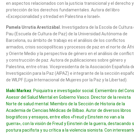
en aspectos relacionados con la justicia transicional y el derecho y
protección de los derechos fundamentales. Autora del libro
«Excepcionalidad y otredad en Palestina e Israel».
Pamela Urrutia Arestizábal.
Investigadora de la Escola de Cultura
Pau (Escuela de Cultura de Paz) de la Universidad Autónoma de
Barcelona, su ámbito de trabajo es el análisis de los conflictos
armados, crisis sociopolíticas y procesos de paz en el norte de Áfr
y Oriente Medio y la perspectiva de género en el análisis de conflic
y construcción de paz. Autora de publicaciones sobre género y
Palestina, entre otras. Vicepresidenta de la Asociación Española d
Investigación para la Paz (AIPAZ) e integrante de la sección españ
de WILPF (Liga Internacional de Mujeres por la Paz y la Libertad).
Iñaki Markez
. Psiquiatra e investigador social. Exmiembro del Con
Asesor del Salud Mental en Gobierno Vasco. Director de la revista
Norte de salud mental. Miembro de la Sección de Historia de la
Academia de Ciencias Médicas de Bilbao. Autor de diversos libros
biográficos y ensayos, entre ellos «Freud y Einstein no van a la
guerra», con la visión de Freud y Einstein de la guerra, destacando 
postura pacifista y su crítica a la violencia sionista. Con interesan