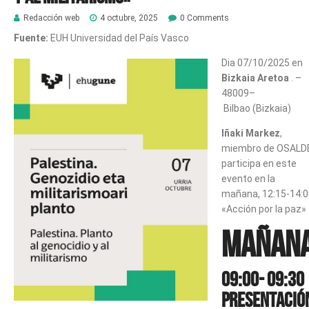
Redacción web
4 octubre, 2025
0 Comments
Fuente:
EUH Universidad del País Vasco
Dia 07/10/2025 en
Bizkaia Aretoa
. –
48009
–
Bilbao
(Bizkaia)
Iñaki Markez
,
miembro de OSALD
participa en este
evento en la
mañana, 12:15-14:0
«Acción por la paz»
Mañan
09:00- 09:30
Presentació