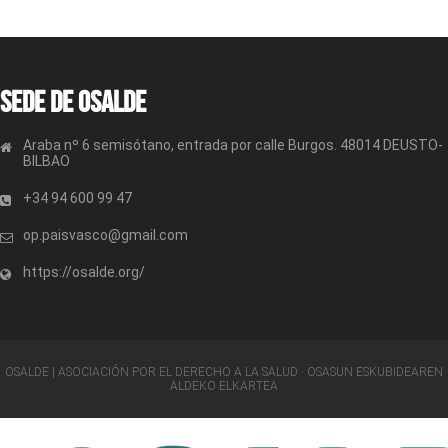
Sede de OSALDE
Araba nº 6 semisótano, entrada por calle Burgos. 48014 DEUSTO-
BILBAO
+34 94 600 99 47
op.paisvasco@gmail.com
https://osalde.org/
OSALDE | ASOCIACIÓN POR EL DERECHO A LA SALUD · OSASUN ESKUBIDEAREN
ALDEKO ELKARTEA