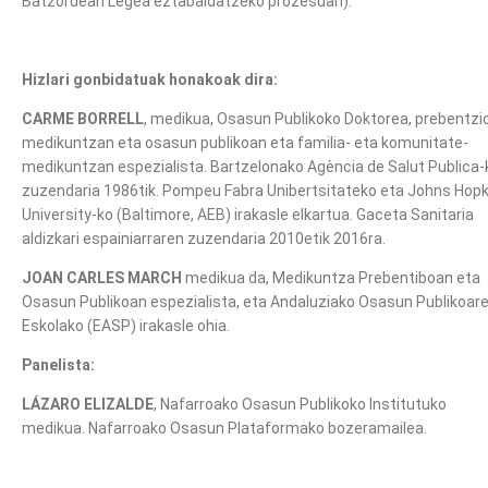
Batzordean Legea eztabaidatzeko prozesuan).
Hizlari gonbidatuak honakoak dira:
CARME BORRELL
, medikua, Osasun Publikoko Doktorea, prebentzi
medikuntzan eta osasun publikoan eta familia- eta komunitate-
medikuntzan espezialista. Bartzelonako Agència de Salut Publica-
zuzendaria 1986tik. Pompeu Fabra Unibertsitateko eta Johns Hopk
University-ko (Baltimore, AEB) irakasle elkartua. Gaceta Sanitaria
aldizkari espainiarraren zuzendaria 2010etik 2016ra.
JOAN CARLES MARCH
medikua da, Medikuntza Prebentiboan eta
Osasun Publikoan espezialista, eta Andaluziako Osasun Publikoar
Eskolako (EASP) irakasle ohia.
Panelista:
LÁZARO ELIZALDE
, Nafarroako Osasun Publikoko Institutuko
medikua. Nafarroako Osasun Plataformako bozeramailea.