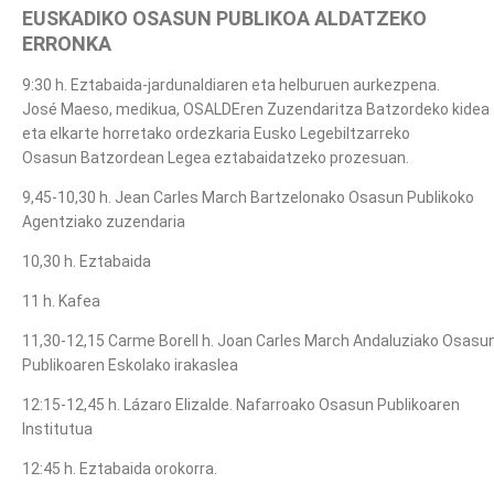
EUSKADIKO OSASUN PUBLIKOA ALDATZEKO
ERRONKA
9:30 h. Eztabaida-jardunaldiaren eta helburuen aurkezpena.
José Maeso, medikua, OSALDEren Zuzendaritza Batzordeko kidea
eta elkarte horretako ordezkaria Eusko Legebiltzarreko
Osasun Batzordean Legea eztabaidatzeko prozesuan.
9,45-10,30 h. Jean Carles March Bartzelonako Osasun Publikoko
Agentziako zuzendaria
10,30 h. Eztabaida
11 h. Kafea
11,30-12,15 Carme Borell h. Joan Carles March Andaluziako Osasu
Publikoaren Eskolako irakaslea
12:15-12,45 h. Lázaro Elizalde. Nafarroako Osasun Publikoaren
Institutua
12:45 h. Eztabaida orokorra.