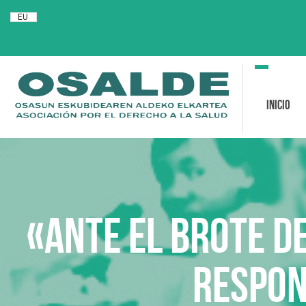
EU
Toggle
navigation
Inicio
«Ante el brote d
respon