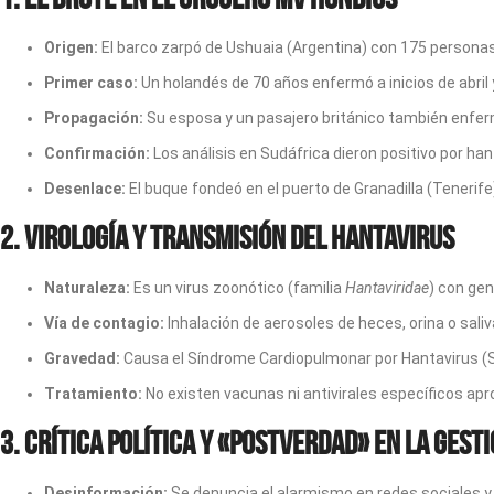
Origen:
El barco zarpó de Ushuaia (Argentina) con 175 personas 
Primer caso:
Un holandés de 70 años enfermó a inicios de abril y f
Propagación:
Su esposa y un pasajero británico también enferma
Confirmación:
Los análisis en Sudáfrica dieron positivo por hant
Desenlace:
El buque fondeó en el puerto de Granadilla (Tenerife
2. Virología y Transmisión del Hantavirus
Naturaleza:
Es un virus zoonótico (familia
Hantaviridae
) con ge
Vía de contagio:
Inhalación de aerosoles de heces, orina o sali
Gravedad:
Causa el Síndrome Cardiopulmonar por Hantavirus (SC
Tratamiento:
No existen vacunas ni antivirales específicos apr
3. Crítica Política y «Postverdad» en la Gest
Desinformación:
Se denuncia el alarmismo en redes sociales y l