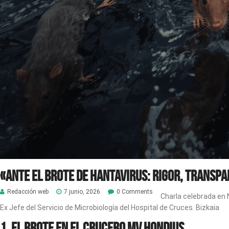
«Ante el brote de hantavirus: Rigor, transp
Redacción web
7 junio, 2026
0 Comments
Charla celebrada en 
Ex Jefe del Servicio de Microbiología del Hospital de Cruces. Bizkaia
1. El Brote en el Crucero MV Hondius