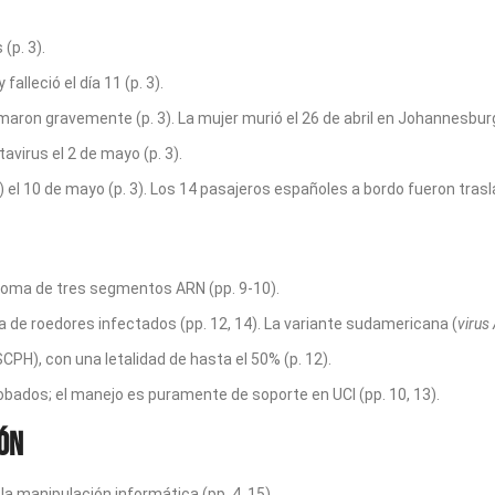
(p. 3).
alleció el día 11 (p. 3).
ron gravemente (p. 3). La mujer murió el 26 de abril en Johannesburgo
avirus el 2 de mayo (p. 3).
) el 10 de mayo (p. 3). Los 14 pasajeros españoles a bordo fueron tras
noma de tres segmentos ARN (pp. 9-10).
va de roedores infectados (pp. 12, 14). La variante sudamericana (
virus
PH), con una letalidad de hasta el 50% (p. 12).
obados; el manejo es puramente de soporte en UCI (pp. 10, 13).
ión
a manipulación informática (pp. 4, 15).