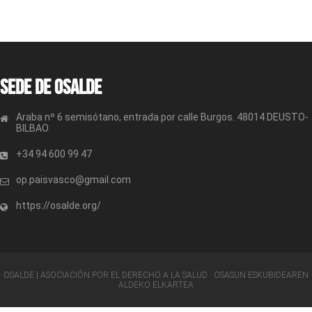
Sede de OSALDE
Araba nº 6 semisótano, entrada por calle Burgos. 48014 DEUSTO-
BILBAO
+34 94 600 99 47
op.paisvasco@gmail.com
https://osalde.org/
OSALDE | ASOCIACIÓN POR EL DERECHO A LA SALUD · OSASUN ESKUBIDEAREN
ALDEKO ELKARTEA