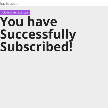
hazte socia.
Quiero ser socio/a
You have
Successfully
Subscribed!