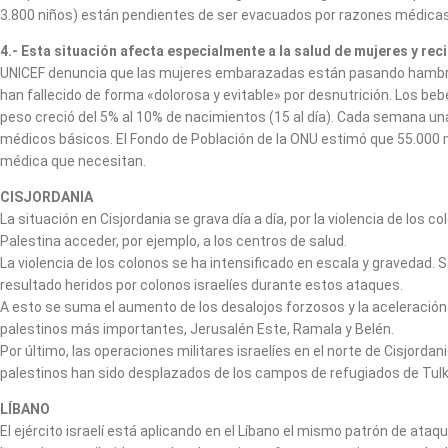
3.800 niños) están pendientes de ser evacuados por razones médicas. 
4.- Esta situación afecta especialmente a la salud de mujeres y rec
UNICEF denuncia que las mujeres embarazadas están pasando hambre y
han fallecido de forma «dolorosa y evitable» por desnutrición. Los be
peso creció del 5% al 10% de nacimientos (15 al día). Cada semana una
médicos básicos. El Fondo de Población de la ONU estimó que 55.000
médica que necesitan.
CISJORDANIA
La situación en Cisjordania se grava día a día, por la violencia de los c
Palestina acceder, por ejemplo, a los centros de salud.
La violencia de los colonos se ha intensificado en escala y gravedad
resultado heridos por colonos israelíes durante estos ataques.
A esto se suma el aumento de los desalojos forzosos y la aceleración 
palestinos más importantes, Jerusalén Este, Ramala y Belén.
Por último, las operaciones militares israelíes en el norte de Cisjo
palestinos han sido desplazados de los campos de refugiados de Tul
LÍBANO
El ejército israelí está aplicando en el Líbano el mismo patrón de ataq