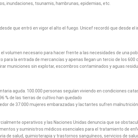
tos, inundaciones, tsunamis, hambrunas, epidemias, etc.
esde que entró en vigor el alto el fuego. Unicef recordó que desde el i
n el volumen necesario para hacer frente a las necesidades de una pobl
zo para la entrada de mercancías y apenas llegan un tercio de los 600
tirar municiones sin explotar, escombros contaminados y aguas residua
mentaria aguda. 100.000 personas seguían viviendo en condiciones ca
96 % de las tierras de cultivo han quedado
dedor de 37.000 mujeres embarazadas y lactantes sufren malnutrición
rcialmente operativos y las Naciones Unidas denuncia que se obstaculi
camentos y suministros médicos esenciales para el tratamiento de enfe
aria de salud, quimioterapia y trastornos sanguíneos, servicios de sal