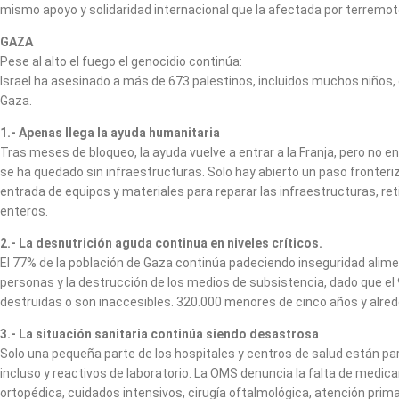
mismo apoyo y solidaridad internacional que la afectada por terremo
GAZA
Pese al alto el fuego el genocidio continúa:
Israel ha asesinado a más de 673 palestinos, incluidos muchos niños, d
Gaza.
1.- Apenas llega la ayuda humanitaria
Tras meses de bloqueo, la ayuda vuelve a entrar a la Franja, pero no e
se ha quedado sin infraestructuras. Solo hay abierto un paso fronteri
entrada de equipos y materiales para reparar las infraestructuras, re
enteros.
2.- La desnutrición aguda continua en niveles críticos.
El 77% de la población de Gaza continúa padeciendo inseguridad ali
personas y la destrucción de los medios de subsistencia, dado que el 
destruidas o son inaccesibles. 320.000 menores de cinco años y alre
3.- La situación sanitaria continúa siendo desastrosa
Solo una pequeña parte de los hospitales y centros de salud están pa
incluso y reactivos de laboratorio. La OMS denuncia la falta de medi
ortopédica, cuidados intensivos, cirugía oftalmológica, atención prim