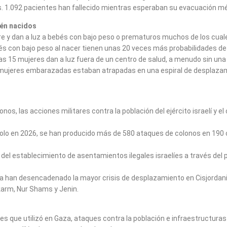
1.092 pacientes han fallecido mientras esperaban su evacuación médic
ién nacidos
 dan a luz a bebés con bajo peso o prematuros muchos de los cuales
bés con bajo peso al nacer tienen unas 20 veces más probabilidades de
s 15 mujeres dan a luz fuera de un centro de salud, a menudo sin una p
 mujeres embarazadas estaban atrapadas en una espiral de desplazam
olonos, las acciones militares contra la población del ejército israelí y
. Solo en 2026, se han producido más de 580 ataques de colonos en 19
del establecimiento de asentamientos ilegales israelíes a través del 
rdania han desencadenado la mayor crisis de desplazamiento en Cisjord
karm, Nur Shams y Jenin.
ues que utilizó en Gaza, ataques contra la población e infraestructuras