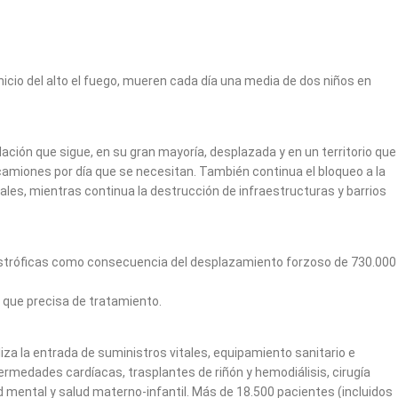
nicio del alto el fuego, mueren cada día una media de dos niños en
ación que sigue, en su gran mayoría, desplazada y en un territorio que
 camiones por día que se necesitan. También continua el bloqueo a la
les, mientras continua la destrucción de infraestructuras y barrios
tastróficas como consecuencia del desplazamiento forzoso de 730.000
 que precisa de tratamiento.
za la entrada de suministros vitales, equipamiento sanitario e
rmedades cardíacas, trasplantes de riñón y hemodiálisis, cirugía
ud mental y salud materno-infantil. Más de 18.500 pacientes (incluidos