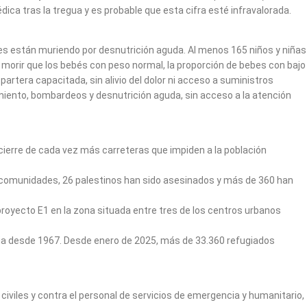
a tras la tregua y es probable que esta cifra esté infravalorada.
 están muriendo por desnutrición aguda. Al menos 165 niños y niñas
 morir que los bebés con peso normal, la proporción de bebes con bajo
artera capacitada, sin alivio del dolor ni acceso a suministros
iento, bombardeos y desnutrición aguda, sin acceso a la atención
 el cierre de cada vez más carreteras que impiden a la población
0 comunidades, 26 palestinos han sido asesinados y más de 360 han
proyecto E1 en la zona situada entre tres de los centros urbanos
ania desde 1967. Desde enero de 2025, más de 33.360 refugiados
 civiles y contra el personal de servicios de emergencia y humanitario,