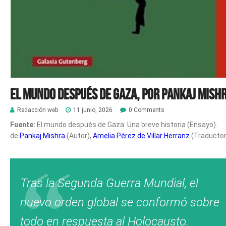
El mundo después de Gaza, por Pankaj Mish
Redacción web
11 junio, 2026
0 Comments
Fuente:
El mundo después de Gaza: Una breve historia (Ensayo).
de
Pankaj Mishra
(Autor),
Amelia Pérez de Villar Herranz
(Traductor
Tras la Segunda Guerra Mundial, el
nuevo orden global se conformó sobre
todo en respuesta al Holocausto.