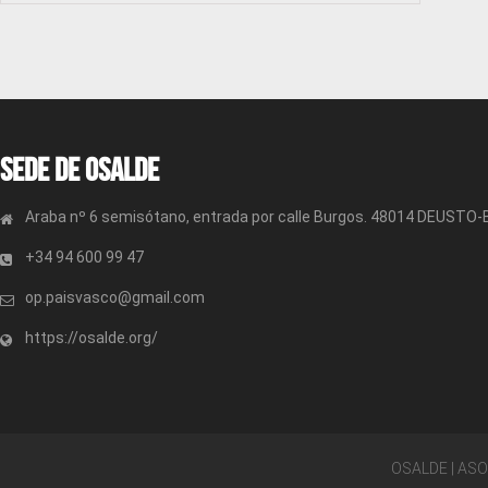
Sede de OSALDE
Araba nº 6 semisótano, entrada por calle Burgos. 48014 DEUSTO
+34 94 600 99 47
op.paisvasco@gmail.com
https://osalde.org/
OSALDE | AS