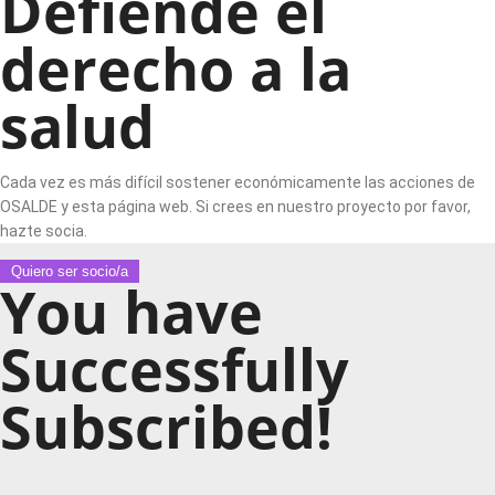
Defiende el
derecho a la
salud
Cada vez es más difícil sostener económicamente las acciones de
OSALDE y esta página web. Si crees en nuestro proyecto por favor,
hazte socia.
Quiero ser socio/a
You have
Successfully
Subscribed!