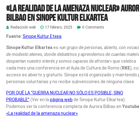
«La realidad de la amenaza nuclear» Auro
Bilbao en Sinope Kultur Elkartea
Redacción web
17 febrero, 2025
0 Comments
Fuente:
Sinope Kultur Etxea
Sinope Kultur Elkartea
es
«un grupo de personas, abierto, con vocac
de modesto ateneo, donde debatimos y aprendemos de cuantas materi
despiertan nuestro interés y somos capaces de afrontar»
que celebra
cada mes una conferencia en el Aula de Cultura de Romo (
RKE
), c
acceso es abierto y gratuito. Sinope está organizado y mantenido 
personas voluntarias y no recibe subvenciones de ninguna clase.
POR QUÉ LA “GUERRA NUCLEAR NO SÓLO ES POSIBLE, SINO
PROBABLE”
(Ver en la
página web
de Sinope Kultur Elkartea).
Podemos ver la conferencia completa de Aurora Bilbao en
Youtub
«La realidad de la amenaza nuclear»