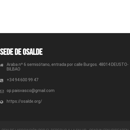
Sede de OSALDE
Araba nº 6 semisótano, entrada por calle Burgos. 48014 DEUSTO-
BILBAO
+34 94 600 99 47
op.paisvasco@gmail.com
https://osalde.org/