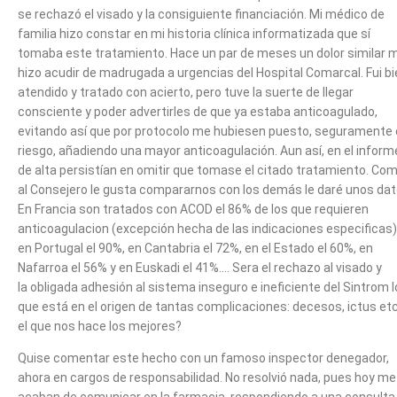
se
rechazó el visado y la consiguiente financiación. Mi médico de
familia hizo constar en
mi historia clínica informatizada que sí
tomaba este tratamiento.
Hace un par de meses un dolor similar 
hizo acudir de madrugada a urgencias del
Hospital Comarcal. Fui b
atendido y tratado con acierto, pero tuve la suerte de
llegar
consciente y poder advertirles de que ya estaba anticoagulado,
evitando así
que por protocolo me hubiesen puesto, seguramente
riesgo, añadiendo una mayor
anticoagulación. Aun así, en el inform
de alta persistían en omitir que tomase el
citado tratamiento.
Com
al Consejero le gusta compararnos con los demás le daré unos dat
En Francia
son tratados con ACOD el 86% de los que requieren
anticoagulacion (excepción hecha
de las indicaciones especificas)
en Portugal el 90%, en Cantabria el 72%, en el Estado
el 60%, en
Nafarroa el 56% y en Euskadi el 41%…. Sera el rechazo al visado y
la
obligada adhesión al sistema inseguro e ineficiente del Sintrom l
que está en el
origen de tantas complicaciones: decesos, ictus et
el que nos hace los mejores?
Quise comentar este hecho con un famoso inspector denegador,
ahora en cargos de
responsabilidad. No resolvió nada, pues hoy me