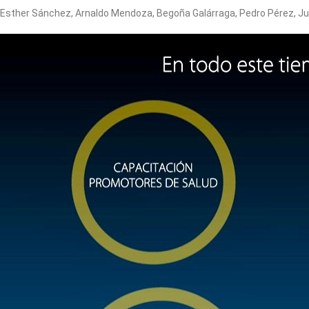
Esther Sánchez, Arnaldo Mendoza, Begoña Galárraga, Pedro Pérez, Jua