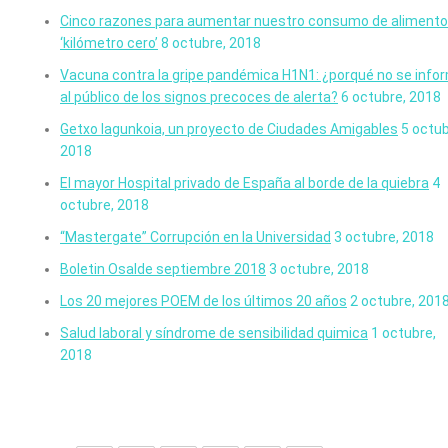
Cinco razones para aumentar nuestro consumo de aliment
‘kilómetro cero’
8 octubre, 2018
Vacuna contra la gripe pandémica H1N1: ¿porqué no se info
al público de los signos precoces de alerta?
6 octubre, 2018
Getxo lagunkoia, un proyecto de Ciudades Amigables
5 octub
2018
El mayor Hospital privado de España al borde de la quiebra
4
octubre, 2018
“Mastergate” Corrupción en la Universidad
3 octubre, 2018
Boletin Osalde septiembre 2018
3 octubre, 2018
Los 20 mejores POEM de los últimos 20 años
2 octubre, 201
Salud laboral y síndrome de sensibilidad quimica
1 octubre,
2018