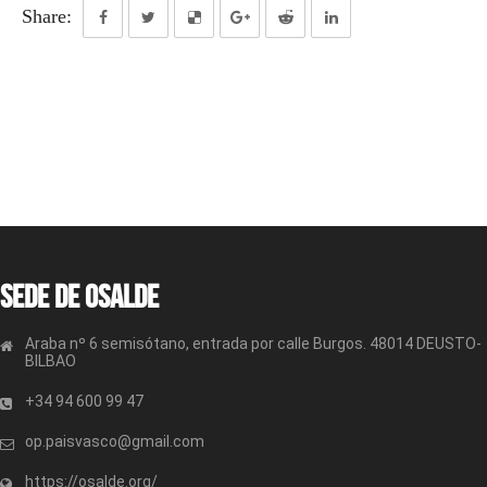
Share:
Sede de OSALDE
Araba nº 6 semisótano, entrada por calle Burgos. 48014 DEUSTO-
BILBAO
+34 94 600 99 47
op.paisvasco@gmail.com
https://osalde.org/