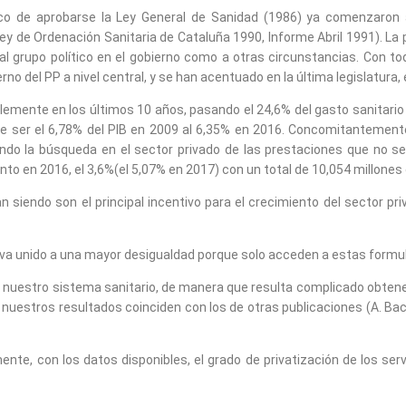
oco de aprobarse la Ley General de Sanidad (1986) ya comenzaron a
 de Ordenación Sanitaria de Cataluña 1990, Informe Abril 1991). La p
 grupo político en el gobierno como a otras circunstancias. Con todo,
erno del PP a nivel central, y se han acentuado en la última legislatur
emente en los últimos 10 años, pasando el 24,6% del gasto sanitario 
 ser el 6,78% del PIB en 2009 al 6,35% en 2016. Concomitantemente 
endo la búsqueda en el sector privado de las prestaciones que no se
o en 2016, el 3,6%(el 5,07% en 2017) con un total de 10,054 millones d
n siendo son el principal incentivo para el crecimiento del sector pri
 va unido a una mayor desigualdad porque solo acceden a estas formu
de nuestro sistema sanitario, de manera que resulta complicado obten
uestros resultados coinciden con los de otras publicaciones (A. Baci
te, con los datos disponibles, el grado de privatización de los serv