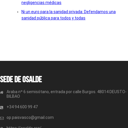
negligencias médicas
Ni un euro para la sanidad privada: Defendamos una
sanidad pública para todos y todas
Sede de OSALDE
Araba nº 6 semisótano, entrada por calle Burgos. 48014 DEUSTO-
BILBAO
+34 94 600 99 47
op.paisvasco@gmail.com
https://osalde.org/