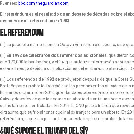
Fuentes:
bbc.com
theguardian.com
El referéndum es el resultado de un debate de décadas sobre el abor
después de un referéndum en 1983.
El referendum
(…) La papeleta no menciona la Octava Enmienda o el aborto, sino que
(…)
En 1992 se celebraron dos referendos adicionales
, que dieron c
que 170,000 lo han hecho), y el 14, que autoriza información sobre ser
estar en riesgo debido a complicaciones del embarazo o al suicidio. De
(…)
Los referendos de 1992
se produjeron después de que la Corte Su
Bretaña para un aborto. Decidió que los pensamientos suicidas de la n
humanos dictaminó en 2010 que Irlanda estaba violando la convención 
Galway después de que le negaran un aborto durante un aborto espontá
estrictamente controladas. En 2016, la ONU pidió a Irlanda que revocar
el trauma que sufrió al tener que ir al extranjero para un aborto. En
referéndum, requerido porque la propuesta implica el cambio de la con
¿Qué supone el triunfo del sí?