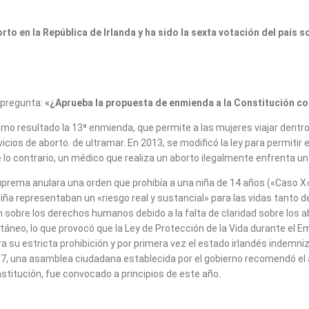
to en la República de Irlanda y ha sido la sexta votación del país 
 pregunta:
«¿Aprueba la propuesta de enmienda a la Constitución co
omo resultado la 13ª enmienda, que permite a las mujeres viajar dentro 
vicios de aborto. de ultramar. En 2013, se modificó la ley para permiti
 lo contrario, un médico que realiza un aborto ilegalmente enfrenta un
prema anulara una orden que prohibía a una niña de 14 años («Caso X
iña representaban un «riesgo real y sustancial» para las vidas tanto d
sobre los derechos humanos debido a la falta de claridad sobre los a
neo, lo que provocó que la Ley de Protección de la Vida durante el E
a su estricta prohibición y por primera vez el estado irlandés indemni
 2017, una asamblea ciudadana establecida por el gobierno recomendó el
stitución, fue convocado a principios de este año.