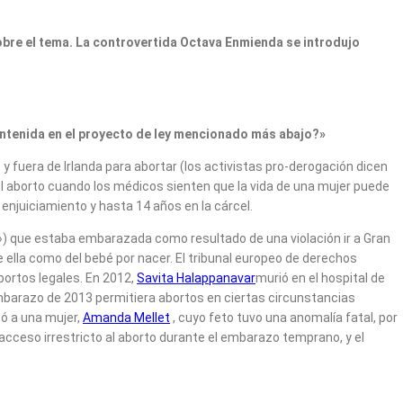
sobre el tema. La controvertida Octava Enmienda se introdujo
ntenida en el proyecto de ley mencionado más abajo?»
y fuera de Irlanda para abortar (los activistas pro-derogación dicen
r el aborto cuando los médicos sienten que la vida de una mujer puede
 enjuiciamiento y hasta 14 años en la cárcel.
») que estaba embarazada como resultado de una violación ir a Gran
e ella como del bebé por nacer. El tribunal europeo de derechos
bortos legales. En 2012,
Savita Halappanavar
murió en el hospital de
mbarazo de 2013 permitiera abortos en ciertas circunstancias
zó a una mujer,
Amanda Mellet
, cuyo feto tuvo una anomalía fatal, por
 acceso irrestricto al aborto durante el embarazo temprano, y el