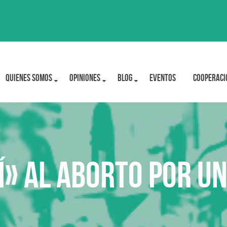
Quienes Somos
OPINIONES
BLOG
Eventos
Cooperaci
sí» al aborto por u