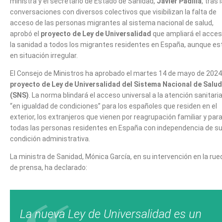
ministra y el secretario de Estado de Sanidad,
Javier Padilla
, tras 
conversaciones con diversos colectivos que visibilizan la falta de
acceso de las personas migrantes al sistema nacional de salud,
aprobó el
proyecto de Ley de Universalidad
que ampliará el acces
la sanidad a todos los migrantes residentes en España, aunque es
en situación irregular.
El Consejo de Ministros ha aprobado el martes 14 de mayo de 2024
proyecto de Ley de Universalidad del Sistema Nacional de Salud
(SNS)
. La norma blindará el acceso universal a la atención sanitari
“en igualdad de condiciones” para los españoles que residen en el
exterior, los extranjeros que vienen por reagrupación familiar y par
todas las personas residentes en España con independencia de s
condición administrativa.
La ministra de Sanidad, Mónica García, en su intervención en la rue
de prensa, ha declarado:
La nueva Ley de Universalidad es un