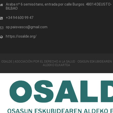
Araba nº 6 semisótano, entrada por calle Burgos. 48014 DEUSTO-
BILBAO
+34 94 600 99 47
op.paisvasco@gmail.com
https://osalde.org/
OSALDE | ASOCIACIÓN POR EL DERECHO A LA SALUD · OSASUN ESKUBIDEAREN
ALDEKO ELKARTEA