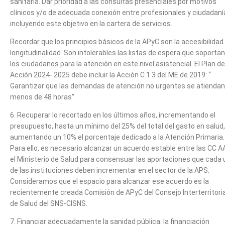
sanitaria. Dar prioridad a las consultas presenciales por motivos
clínicos y/o de adecuada conexión entre profesionales y ciudadaní
incluyendo este objetivo en la cartera de servicios.
Recordar que los principios básicos de la APyC son la accesibilidad
longitudinalidad. Son intolerables las listas de espera que soportan
los ciudadanos para la atención en este nivel asistencial. El Plan de
Acción 2024- 2025 debe incluir la Acción C.1.3 del ME de 2019: “
Garantizar que las demandas de atención no urgentes se atiendan
menos de 48 horas”.
6. Recuperar lo recortado en los últimos años, incrementando el
presupuesto, hasta un mínimo del 25% del total del gasto en salud,
aumentando un 10% el porcentaje dedicado a la Atención Primaria.
Para ello, es necesario alcanzar un acuerdo estable entre las CC A
el Ministerio de Salud para consensuar las aportaciones que cada
de las instituciones deben incrementar en el sector de la APS.
Consideramos que el espacio para alcanzar ese acuerdo es la
recientemente creada Comisión de APyC del Consejo Interterritoria
de Salud del SNS-CISNS.
7. Financiar adecuadamente la sanidad pública: la financiación