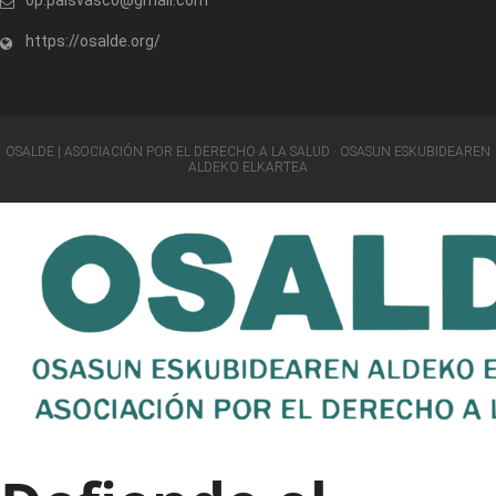
op.paisvasco@gmail.com
https://osalde.org/
OSALDE | ASOCIACIÓN POR EL DERECHO A LA SALUD · OSASUN ESKUBIDEAREN
ALDEKO ELKARTEA