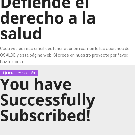
Defiende el
derecho a la
salud
Cada vez es más difícil sostener económicamente las acciones de
OSALDE y esta página web. Si crees en nuestro proyecto por favor,
hazte socia.
Quiero ser socio/a
You have
Successfully
Subscribed!