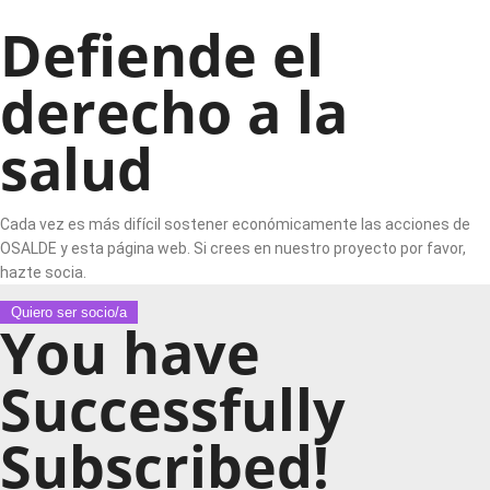
Defiende el
derecho a la
salud
Cada vez es más difícil sostener económicamente las acciones de
OSALDE y esta página web. Si crees en nuestro proyecto por favor,
hazte socia.
Quiero ser socio/a
You have
Successfully
Subscribed!