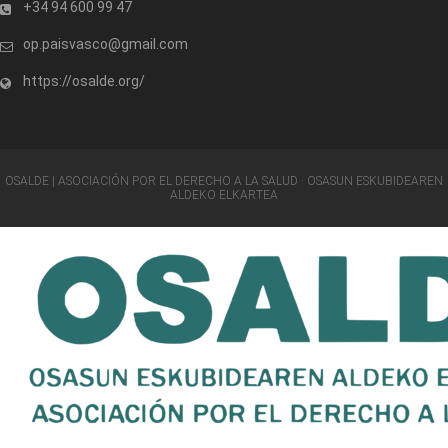
+34 94 600 99 47
op.paisvasco@gmail.com
https://osalde.org/
OSALDE | ASOCIACIÓN POR EL DERECHO A LA SALUD · OSASUN ESKUBIDEAREN
ALDEKO ELKARTEA