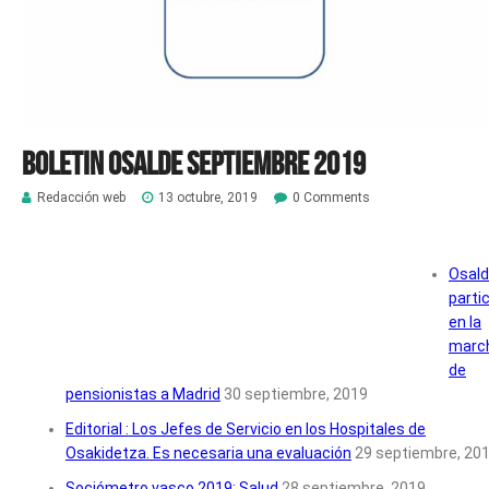
Boletin Osalde septiembre 2019
Redacción web
13 octubre, 2019
0 Comments
Osal
parti
en la
marc
de
pensionistas a Madrid
30 septiembre, 2019
Editorial : Los Jefes de Servicio en los Hospitales de
Osakidetza. Es necesaria una evaluación
29 septiembre, 20
Sociómetro vasco 2019: Salud
28 septiembre, 2019