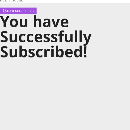
Quiero ser socio/a
You have
Successfully
Subscribed!