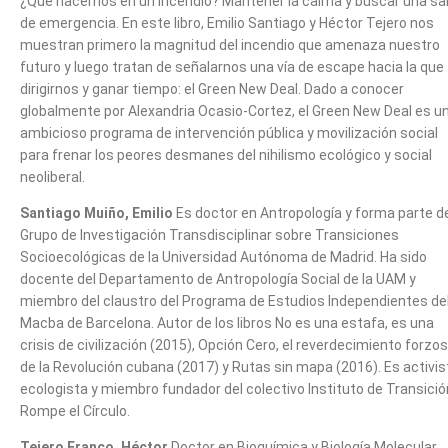
¿Qué hacemos en un incendio? Mantener la calma y buscar una sal
de emergencia. En este libro, Emilio Santiago y Héctor Tejero nos
muestran primero la magnitud del incendio que amenaza nuestro
futuro y luego tratan de señalarnos una vía de escape hacia la que
dirigirnos y ganar tiempo: el Green New Deal. Dado a conocer
globalmente por Alexandria Ocasio-Cortez, el Green New Deal es u
ambicioso programa de intervención pública y movilización social
para frenar los peores desmanes del nihilismo ecológico y social
neoliberal.
Santiago Muiño, Emilio
Es doctor en Antropología y forma parte d
Grupo de Investigación Transdisciplinar sobre Transiciones
Socioecológicas de la Universidad Autónoma de Madrid. Ha sido
docente del Departamento de Antropología Social de la UAM y
miembro del claustro del Programa de Estudios Independientes de
Macba de Barcelona. Autor de los libros No es una estafa, es una
crisis de civilización (2015), Opción Cero, el reverdecimiento forzo
de la Revolución cubana (2017) y Rutas sin mapa (2016). Es activis
ecologista y miembro fundador del colectivo Instituto de Transició
Rompe el Círculo.
Tejero Franco, Héctor
Doctor en Bioquímica y Biología Molecular,