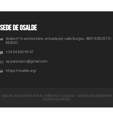
Sede de OSALDE
Araba nº 6 semisótano, entrada por calle Burgos. 48014 DEUSTO-
BILBAO
+34 94 600 99 47
op.paisvasco@gmail.com
https://osalde.org/
OSALDE | ASOCIACIÓN POR EL DERECHO A LA SALUD · OSASUN ESKUBIDEAREN
ALDEKO ELKARTEA