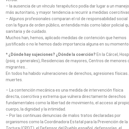
– la ausencia de un vínculo terapéutico podía dar lugar a un manejo
más autoritario, y mayor tendencia a recurrir a medidas coercitivas
– Algunos profesionales comparan el rol de responsabilidad social
con la figura de orden público, entendida más como labor policial q
sanitaria y de cuidado.
Muchos han, hemos, aplicado medidas de contención que hemos
justificado o no le hemos dado importancia alguna en su momento
* ¿Dónde hay sujeciones? ¿Dónde la coerción?
En la Cárcel, Hosp
(psiq. o generales), Residencias de mayores, Centros de menores 
migrantes…
En todos ha habido vulneraciones de derechos, agresiones físicas
muertes.
– La contención mecánica es una medida de intervención física
directa, coercitiva y extrema que vulnera directamente derechos
fundamentales como la libertad de movimiento, el acceso al propi
cuerpo, la dignidad y la intimidad.
– Por las continuas denuncias de malos tratos declaradas por
organismos como la Coordinadora Estatal para la Prevención de la
Tortura (CPDT), el Defensor del Pueblo español, defensorías, el