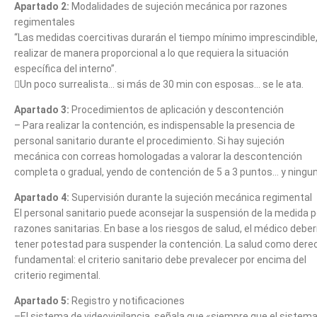
Apartado 2:
Modalidades de sujeción mecánica por razones
regimentales
“Las medidas coercitivas durarán el tiempo mínimo imprescindible,
realizar de manera proporcional a lo que requiera la situación
específica del interno”.
Un poco surrealista… si más de 30 min con esposas… se le ata.
Apartado 3:
Procedimientos de aplicación y descontención
– Para realizar la contención, es indispensable la presencia de
personal sanitario durante el procedimiento. Si hay sujeción
mecánica con correas homologadas a valorar la descontención
completa o gradual, yendo de contención de 5 a 3 puntos… y ningun
Apartado 4:
Supervisión durante la sujeción mecánica regimental
El personal sanitario puede aconsejar la suspensión de la medida p
razones sanitarias. En base a los riesgos de salud, el médico deber
tener potestad para suspender la contención. La salud como dere
fundamental: el criterio sanitario debe prevalecer por encima del
criterio regimental.
Apartado 5:
Registro y notificaciones
–El sistema de videovigilancia, señala que «siempre que el sistema