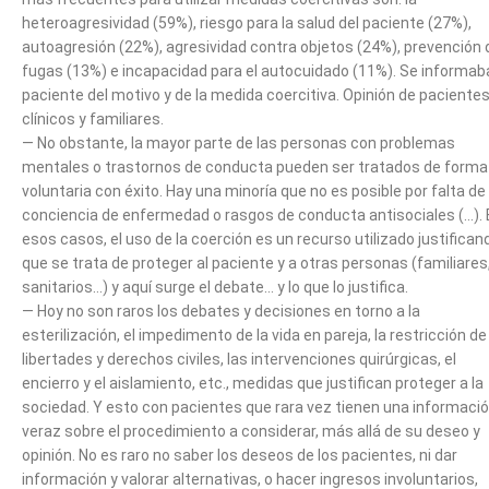
heteroagresividad (59%), riesgo para la salud del paciente (27%),
autoagresión (22%), agresividad contra objetos (24%), prevención 
fugas (13%) e incapacidad para el autocuidado (11%). Se informaba
paciente del motivo y de la medida coercitiva. Opinión de pacientes
clínicos y familiares.
— No obstante, la mayor parte de las personas con problemas
mentales o trastornos de conducta pueden ser tratados de forma
voluntaria con éxito. Hay una minoría que no es posible por falta de
conciencia de enfermedad o rasgos de conducta antisociales (…). 
esos casos, el uso de la coerción es un recurso utilizado justifican
que se trata de proteger al paciente y a otras personas (familiares
sanitarios…) y aquí surge el debate… y lo que lo justifica.
— Hoy no son raros los debates y decisiones en torno a la
esterilización, el impedimento de la vida en pareja, la restricción de
libertades y derechos civiles, las intervenciones quirúrgicas, el
encierro y el aislamiento, etc., medidas que justifican proteger a la
sociedad. Y esto con pacientes que rara vez tienen una informaci
veraz sobre el procedimiento a considerar, más allá de su deseo y
opinión. No es raro no saber los deseos de los pacientes, ni dar
información y valorar alternativas, o hacer ingresos involuntarios,