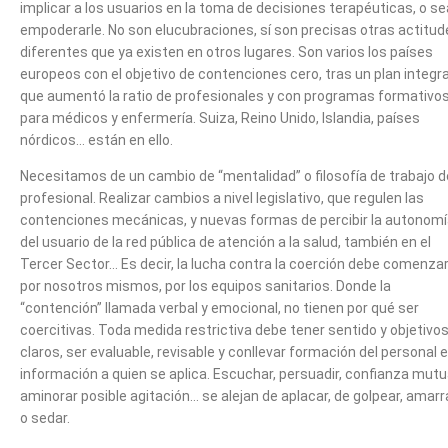
implicar a los usuarios en la toma de decisiones terapéuticas, o se
empoderarle. No son elucubraciones, sí son precisas otras actitud
diferentes que ya existen en otros lugares. Son varios los países
europeos con el objetivo de contenciones cero, tras un plan integra
que aumentó la ratio de profesionales y con programas formativo
para médicos y enfermería. Suiza, Reino Unido, Islandia, países
nórdicos… están en ello.
Necesitamos de un cambio de “mentalidad” o filosofía de trabajo d
profesional. Realizar cambios a nivel legislativo, que regulen las
contenciones mecánicas, y nuevas formas de percibir la autonom
del usuario de la red pública de atención a la salud, también en el
Tercer Sector… Es decir, la lucha contra la coerción debe comenza
por nosotros mismos, por los equipos sanitarios. Donde la
“contención” llamada verbal y emocional, no tienen por qué ser
coercitivas. Toda medida restrictiva debe tener sentido y objetivo
claros, ser evaluable, revisable y conllevar formación del personal e
información a quien se aplica. Escuchar, persuadir, confianza mutu
aminorar posible agitación… se alejan de aplacar, de golpear, amarr
o sedar.