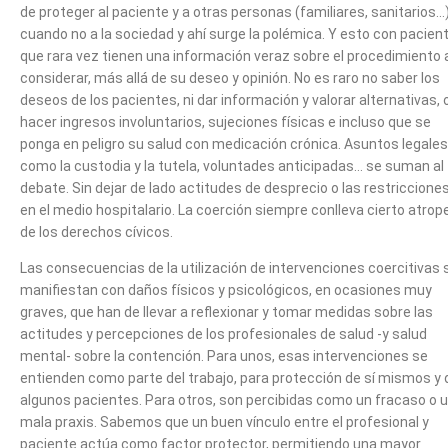
de proteger al paciente y a otras personas (familiares, sanitarios…
cuando no a la sociedad y ahí surge la polémica. Y esto con pacien
que rara vez tienen una información veraz sobre el procedimiento 
considerar, más allá de su deseo y opinión. No es raro no saber los
deseos de los pacientes, ni dar información y valorar alternativas, 
hacer ingresos involuntarios, sujeciones físicas e incluso que se
ponga en peligro su salud con medicación crónica. Asuntos legales
como la custodia y la tutela, voluntades anticipadas… se suman al
debate. Sin dejar de lado actitudes de desprecio o las restriccione
en el medio hospitalario. La coerción siempre conlleva cierto atrope
de los derechos cívicos.
Las consecuencias de la utilización de intervenciones coercitivas 
manifiestan con daños físicos y psicológicos, en ocasiones muy
graves, que han de llevar a reflexionar y tomar medidas sobre las
actitudes y percepciones de los profesionales de salud -y salud
mental- sobre la contención. Para unos, esas intervenciones se
entienden como parte del trabajo, para protección de sí mismos y 
algunos pacientes. Para otros, son percibidas como un fracaso o 
mala praxis. Sabemos que un buen vínculo entre el profesional y
paciente actúa como factor protector, permitiendo una mayor