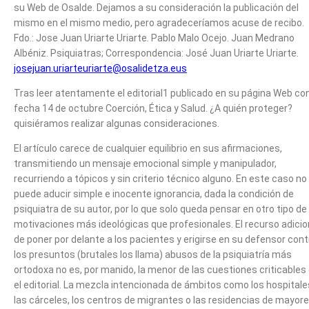
su Web de Osalde. Dejamos a su consideración la publicación del
mismo en el mismo medio, pero agradeceríamos acuse de recibo.
Fdo.: Jose Juan Uriarte Uriarte. Pablo Malo Ocejo. Juan Medrano
Albéniz. Psiquiatras; Correspondencia: José Juan Uriarte Uriarte.
josejuan.uriarteuriarte@osalidetza.eus
Tras leer atentamente el editorial1 publicado en su página Web co
fecha 14 de octubre Coerción, Ética y Salud. ¿A quién proteger?
quisiéramos realizar algunas consideraciones.
El artículo carece de cualquier equilibrio en sus afirmaciones,
transmitiendo un mensaje emocional simple y manipulador,
recurriendo a tópicos y sin criterio técnico alguno. En este caso no
puede aducir simple e inocente ignorancia, dada la condición de
psiquiatra de su autor, por lo que solo queda pensar en otro tipo de
motivaciones más ideológicas que profesionales. El recurso adicio
de poner por delante a los pacientes y erigirse en su defensor cont
los presuntos (brutales los llama) abusos de la psiquiatría más
ortodoxa no es, por manido, la menor de las cuestiones criticables
el editorial. La mezcla intencionada de ámbitos como los hospitale
las cárceles, los centros de migrantes o las residencias de mayore