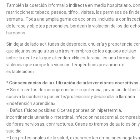
También la coerción informal o indirecta en medio hospitalario, co
restricciones: tabaco, paseos, tlfno., visitas, los permisos de fin de
semana…Toda una amplia gama de acciones, incluida la confiscac
de la ropa y objetos personales, bordean la violación de los derech
humanos.
Sin dejar de lado actitudes de desprecio, chulería y prepotencia con
que algunos psiquiatras u otros miembros de los equipos actúan
sobre la gente a la que atienden. «No es terapia, es una forma de
violencia que rompe los vínculos terapéuticos previamente
establecidos».
* Consecuencias de la utilización de intervenciones coercitivas
– Sentimientos de incomprensión e impotencia, privación de libert
socava la confianza paciente/profesional y desarrolla la llamada
«indefensión aprendida»
– Daños físicos posibles: úlceras por presión, hipertermia,
incontinencia urinaria o intestinal, infección nosocomial, compresi
de fibras nerviosas, contracturas. Casos extremos de autolesión y
suicidio.
– Los profesionales de la salud, experimentan emociones negativa