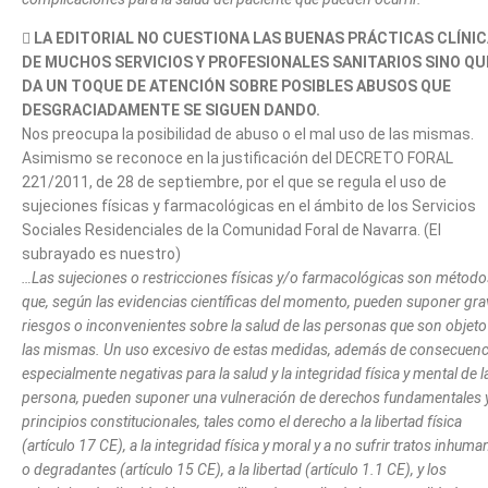

LA EDITORIAL NO CUESTIONA LAS BUENAS PRÁCTICAS CLÍNI
DE MUCHOS SERVICIOS Y PROFESIONALES SANITARIOS SINO QU
DA UN TOQUE DE ATENCIÓN SOBRE POSIBLES ABUSOS QUE
DESGRACIADAMENTE SE SIGUEN DANDO.
Nos preocupa la posibilidad de abuso o el mal uso de las mismas.
Asimismo se reconoce en la justificación del DECRETO FORAL
221/2011, de 28 de septiembre, por el que se regula el uso de
sujeciones físicas y farmacológicas en el ámbito de los Servicios
Sociales Residenciales de la Comunidad Foral de Navarra. (El
subrayado es nuestro)
…Las sujeciones o restricciones físicas y/o farmacológicas son método
que, según las evidencias científicas del momento, pueden suponer gr
riesgos o inconvenientes sobre la salud de las personas que son objeto
las mismas. Un uso excesivo de estas medidas, además de consecuenc
especialmente negativas para la salud y la integridad física y mental de l
persona, pueden suponer una vulneración de derechos fundamentales 
principios constitucionales, tales como el derecho a la libertad física
(artículo 17 CE), a la integridad física y moral y a no sufrir tratos inhum
o degradantes (artículo 15 CE), a la libertad (artículo 1.1 CE), y los