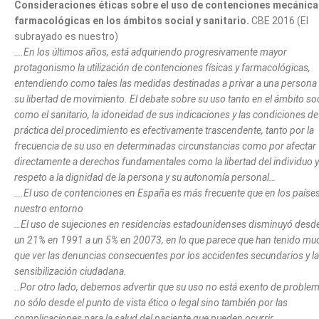
Consideraciones éticas sobre el uso de contenciones mecánica
farmacológicas en los ámbitos social y sanitario.
CBE 2016 (El
subrayado es nuestro)
….En los últimos años, está adquiriendo progresivamente mayor
protagonismo la utilización de contenciones físicas y farmacológicas,
entendiendo como tales las medidas destinadas a privar a una persona
su libertad de movimiento. El debate sobre su uso tanto en el ámbito soc
como el sanitario, la idoneidad de sus indicaciones y las condiciones de
práctica del procedimiento es efectivamente trascendente, tanto por la
frecuencia de su uso en determinadas circunstancias como por afectar
directamente a derechos fundamentales como la libertad del individuo y
respeto a la dignidad de la persona y su autonomía personal…
….El uso de contenciones en España es más frecuente que en los paíse
nuestro entorno
…El uso de sujeciones en residencias estadounidenses disminuyó desd
un 21% en 1991 a un 5% en 20073, en lo que parece que han tenido mu
que ver las denuncias consecuentes por los accidentes secundarios y la
sensibilización ciudadana.
..Por otro lado, debemos advertir que su uso no está exento de problem
no sólo desde el punto de vista ético o legal sino también por las
complicaciones para la salud del paciente que pueden ocurrir.