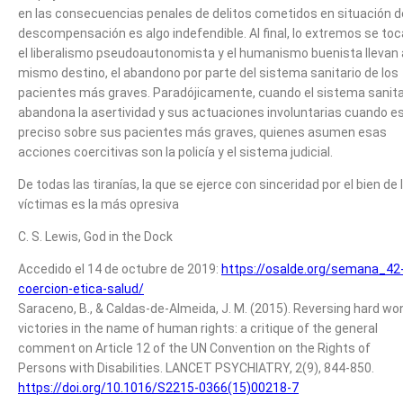
en las consecuencias penales de delitos cometidos en situación d
descompensación es algo indefendible. Al final, lo extremos se toc
el liberalismo pseudoautonomista y el humanismo buenista llevan 
mismo destino, el abandono por parte del sistema sanitario de los
pacientes más graves. Paradójicamente, cuando el sistema sanita
abandona la asertividad y sus actuaciones involuntarias cuando e
preciso sobre sus pacientes más graves, quienes asumen esas
acciones coercitivas son la policía y el sistema judicial.
De todas las tiranías, la que se ejerce con sinceridad por el bien de 
víctimas es la más opresiva
C. S. Lewis, God in the Dock
Accedido el 14 de octubre de 2019:
https://osalde.org/semana_42
coercion-etica-salud/
Saraceno, B., & Caldas-de-Almeida, J. M. (2015). Reversing hard wo
victories in the name of human rights: a critique of the general
comment on Article 12 of the UN Convention on the Rights of
Persons with Disabilities. LANCET PSYCHIATRY, 2(9), 844-850.
https://doi.org/10.1016/S2215-0366(15)00218-7