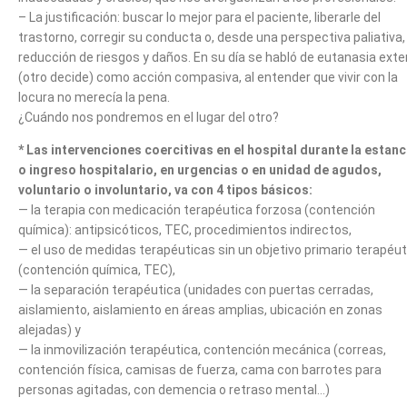
– La justificación: buscar lo mejor para el paciente, liberarle del
trastorno, corregir su conducta o, desde una perspectiva paliativa,
reducción de riesgos y daños. En su día se habló de eutanasia exte
(otro decide) como acción compasiva, al entender que vivir con la
locura no merecía la pena.
¿Cuándo nos pondremos en el lugar del otro?
* Las intervenciones coercitivas en el hospital durante la estanc
o ingreso hospitalario, en urgencias o en unidad de agudos,
voluntario o involuntario, va con 4 tipos básicos:
— la terapia con medicación terapéutica forzosa (contención
química): antipsicóticos, TEC, procedimientos indirectos,
— el uso de medidas terapéuticas sin un objetivo primario terapéut
(contención química, TEC),
— la separación terapéutica (unidades con puertas cerradas,
aislamiento, aislamiento en áreas amplias, ubicación en zonas
alejadas) y
— la inmovilización terapéutica, contención mecánica (correas,
contención física, camisas de fuerza, cama con barrotes para
personas agitadas, con demencia o retraso mental…)