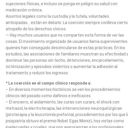
sujeciones físicas, e incluso se ponga en peligro su salud con
medicación crónica.
Asuntos legales como la custodia y la tutela, voluntades
anticipadas… están en debate. La coerción siempre conlleva cierto
atropello de los derechos cívicos.
— Hay muchos usuarios que no comparten esta forma de ver las
cosas. El movimiento organizado de usuarios llama supervivientes
quienes han conseguido desvincularse de estas prácticas. En los
estudios, las asociaciones de familiares muestran su efectividad a
disminuir las personas sin techo, detenciones, encarcelamiento,
victimización y episodios violentos o aumentar la adhesión al
tratamiento y reducir los ingresos.
* La coerción en el campo clínico responde a:
– En diversos momentos históricos se ven los procedimientos
clínicos del pasado como dañinos e ineficaces.
– El encierro, el aislamiento, las curas con curare, el shock con
metrazol, la electroterapia, las intervenciones neuroquirúrgicas
(piroterapia y la leucotomía prefontal, procedimientos por los que l
psiquiatría obtuvo el premio Nobel: Egas Moniz), hoy vistas como
inadecuadas y crueles, que nos avergüenzan a los profesionales.