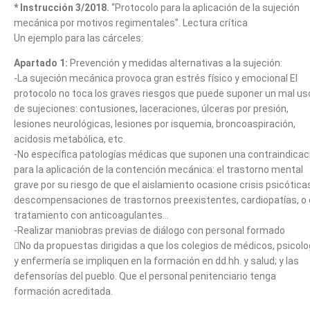
* Instrucción 3/2018.
“Protocolo para la aplicación de la sujeción
mecánica por motivos regimentales”. Lectura crítica
Un ejemplo para las cárceles:
Apartado 1:
Prevención y medidas alternativas a la sujeción:
-La sujeción mecánica provoca gran estrés físico y emocional El
protocolo no toca los graves riesgos que puede suponer un mal us
de sujeciones: contusiones, laceraciones, úlceras por presión,
lesiones neurológicas, lesiones por isquemia, broncoaspiración,
acidosis metabólica, etc.
-No específica patologías médicas que suponen una contraindicac
para la aplicación de la contención mecánica: el trastorno mental
grave por su riesgo de que el aislamiento ocasione crisis psicótica
descompensaciones de trastornos preexistentes, cardiopatías, o
tratamiento con anticoagulantes…
-Realizar maniobras previas de diálogo con personal formado
No da propuestas dirigidas a que los colegios de médicos, psicolo
y enfermería se impliquen en la formación en dd.hh. y salud; y las
defensorías del pueblo. Que el personal penitenciario tenga
formación acreditada.