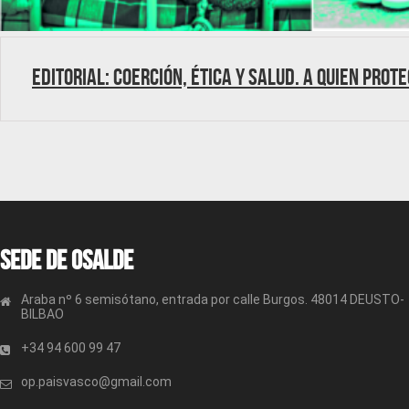
Editorial: Coerción, Ética y Salud. A quien prot
Sede de OSALDE
Araba nº 6 semisótano, entrada por calle Burgos. 48014 DEUSTO-
BILBAO
+34 94 600 99 47
op.paisvasco@gmail.com