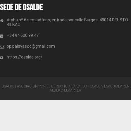
Sede de OSALDE
Araba nº 6 semisótano, entrada por calle Burgos. 48014 DEUSTO-
BILBAO
+34 94 600 99 47
op.paisvasco@gmail.com
https://osalde.org/
OSALDE | ASOCIACIÓN POR EL DERECHO A LA SALUD · OSASUN ESKUBIDEAREN
ALDEKO ELKARTEA