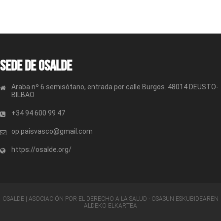
Sede de OSALDE
Araba nº 6 semisótano, entrada por calle Burgos. 48014 DEUSTO-
BILBAO
+34 94 600 99 47
op.paisvasco@gmail.com
https://osalde.org/
OSALDE | ASOCIACIÓN POR EL DERECHO A LA SALUD · OSASUN ESKUBIDEAREN
ALDEKO ELKARTEA