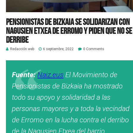
Pensionistas de Bizkaia se solidarizan con
Nagusien Etxea de Erromo y piden que no se
derribe
Redacción web
6 septiembre, 2022
0 Comments
Fuente:
Naiz.eus
El Movimiento de
Pensionistas de Bizkaia ha mostrado
todo su apoyo y solidaridad a las
personas mayores y a toda la vecindad
de Erromo en la lucha contra el derribo
de la Nagusien Etxea del barrio