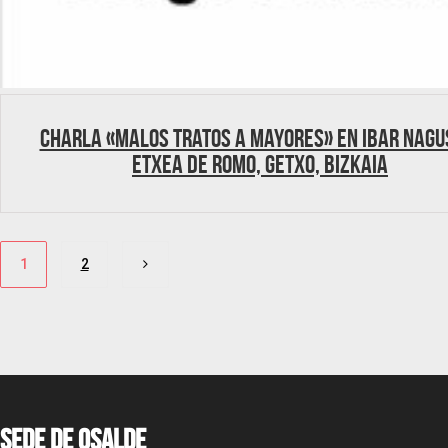
Charla «Malos tratos a mayores» en Ibar Nagu
Etxea de Romo, Getxo, Bizkaia
Paginación
1
2
de
entradas
Sede de OSALDE