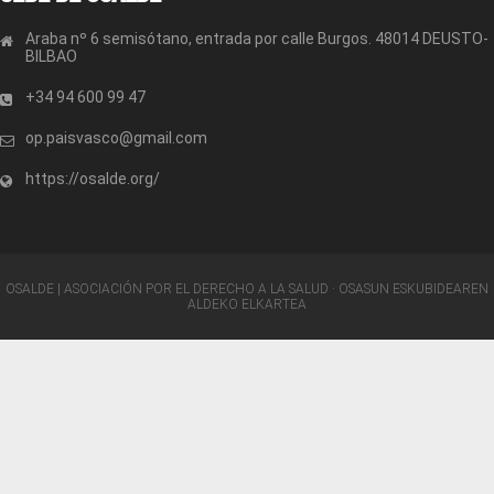
Araba nº 6 semisótano, entrada por calle Burgos. 48014 DEUSTO-
BILBAO
+34 94 600 99 47
op.paisvasco@gmail.com
https://osalde.org/
OSALDE | ASOCIACIÓN POR EL DERECHO A LA SALUD · OSASUN ESKUBIDEAREN
ALDEKO ELKARTEA