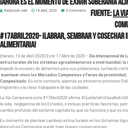
¡Ahora es el momento de exigir Soberanía Ali
Fuente:
La vi
Redacción web
18 abril, 2020
0 Comments
Comu
#17Abril2020- ¡Labrar, sembrar y cosechar 
Alimentaria!
(Harare, 15 de Abril 2020) Este 17 Abril de 2020 –
Día Internacional de
estructurales de los sistemas agroalimentarios a nivel mundial; l
impedir la escasez de alimentos para sus poblaciones, luchando cont
mantener vivos los Mercados Campesinos y Ferias de proximidad, co
Campesinado.
En este contexto, además es inminente promover Políti
migrantes y la clase trabajadora de las ciudades.
La Vía Campesina este #17Abril2020 afirma #QuédateEnCasaNoEnSilenci
la vida, negligencia de los Estados, e incluso prácticas fascistas, pa
cambio profundo del sistema capitalista, que no funciona y que es inso
Es momento de plantear cambios estructurales en los Sistemas Agroali
Agricultura Campesina puede traer graves consecuencias.