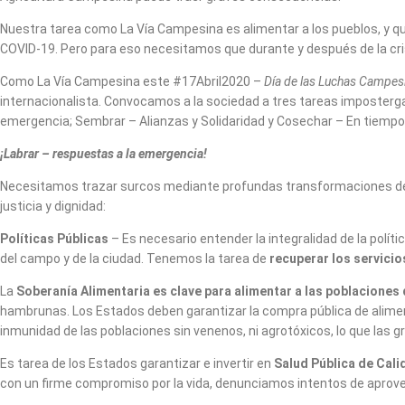
Nuestra tarea como La Vía Campesina es alimentar a los pueblos, y qu
COVID-19. Pero para eso necesitamos que durante y después de la cri
Como La Vía Campesina este #17Abril2020 –
Día de las Luchas Campes
internacionalista. Convocamos a la sociedad a tres tareas impostergabl
emergencia; Sembrar – Alianzas y Solidaridad y Cosechar – En tiemp
¡Labrar – respuestas a la emergencia!
Necesitamos trazar surcos mediante profundas transformaciones de la
justicia y dignidad:
Políticas Públicas
– Es necesario entender la integralidad de la polít
del campo y de la ciudad. Tenemos la tarea de
recuperar los servicio
La
Soberanía Alimentaria es clave para alimentar a las poblaciones
hambrunas. Los Estados deben garantizar la compra pública de alimen
inmunidad de las poblaciones sin venenos, ni agrotóxicos, lo que la
Es tarea de los Estados garantizar e invertir en
Salud Pública de Cali
con un firme compromiso por la vida, denunciamos intentos de aprovecha