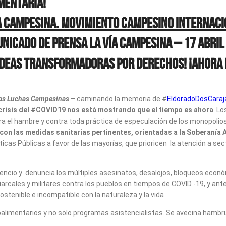
mentaria!
a campesina. Movimiento Campesino Internac
nicado de Prensa La Vía Campesina
–
17 Abril
ideas transformadoras por Derechos! ¡Ahora 
 Las Luchas Campesinas
– caminando la memoria de #
EldoradoDosCara
a crisis del #COVID19 nos está mostrando que el tiempo es ahora
. L
ra el hambre y contra toda práctica de especulación de los monopolio
n las medidas sanitarias pertinentes, orientadas a la Soberanía Al
cas Públicas a favor de las mayorías, que prioricen la atención a se
o y denuncia los múltiples asesinatos, desalojos, bloqueos económic
triarcales y militares contra los pueblos en tiempos de COVID -19, y a
stenible e incompatible con la naturaleza y la vida
mentarios y no solo programas asistencialistas. Se avecina hambruna 