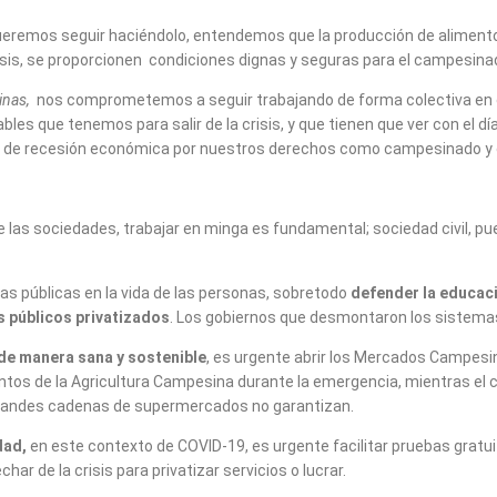
eremos seguir haciéndolo, entendemos que la producción de alimentos 
sis, se proporcionen condiciones dignas y seguras para el campesina
inas,
nos comprometemos a seguir trabajando de forma colectiva en cad
es que tenemos para salir de la crisis, y que tienen que ver con el dí
o de recesión económica por nuestros derechos como campesinado y cl
s sociedades, trabajar en minga es fundamental; sociedad civil, pue
icas públicas en la vida de las personas, sobretodo
defender la educaci
s públicos privatizados
. Los gobiernos que desmontaron los sistemas
 de manera sana y sostenible
, es urgente abrir los Mercados Campesin
tos de la Agricultura Campesina durante la emergencia, mientras el 
s grandes cadenas de supermercados no garantizan.
dad,
en este contexto de COVID-19, es urgente facilitar pruebas gratu
r de la crisis para privatizar servicios o lucrar.