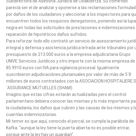
Subdirectora de Asesoría Jurídica de Osakidetza. Su cometido
parecía ser el de analizar y oponerse a las reclamaciones formula
por daños de los ciudadanos y aleccionar a los inspectores para q
encuentren todos los resquicios denegatorios, poniendo asi la lupa
negra en todas las solicitudes de prestaciones e indemnizaciones
reparación de hipotéticos daños sufridos.
Para reforzar todo ello contrató un servicio de asesoramiento juríd
integral y defensa y asistencia jurídica letrada ante tribunales por 
presupuesto de 213.000 euros a la empresa adjudicataria Grupo
UNIVE Servicios Jurídicos y otro importe con la misma empresa de
85.9910 euros con IVA para vigilancia procesal. Igualmente
suscribieron adjudicaciónes plurianuales por valor de más de 5´8
millones de euros contratados con la ASOCIACION HOSPITALIERE 
´ASSURANCE MUTUELLES (SHAM).
Imagino que estas cifras estarán actualizadas pero el control
parlamentario debiera conocer las mismas y lo más importante pa
la ciudadanía, los daños que cubren y las causas de los mismos y l
cuantías indemnizatorias.
Mi temor es que aquí, conocido el percal, se cumpla la parábola de
Kafka: “aunque la ley tiene la puerta abierta no es posible entrar,
porque ante la ley hay un guardian”.