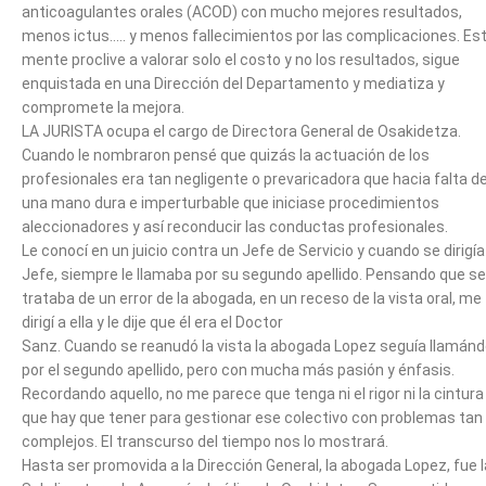
anticoagulantes orales (ACOD) con mucho mejores resultados,
menos ictus….. y menos fallecimientos por las complicaciones. Es
mente proclive a valorar solo el costo y no los resultados, sigue
enquistada en una Dirección del Departamento y mediatiza y
compromete la mejora.
LA JURISTA ocupa el cargo de Directora General de Osakidetza.
Cuando le nombraron pensé que quizás la actuación de los
profesionales era tan negligente o prevaricadora que hacia falta d
una mano dura e imperturbable que iniciase procedimientos
aleccionadores y así reconducir las conductas profesionales.
Le conocí en un juicio contra un Jefe de Servicio y cuando se dirigía
Jefe, siempre le llamaba por su segundo apellido. Pensando que se
trataba de un error de la abogada, en un receso de la vista oral, me
dirigí a ella y le dije que él era el Doctor
Sanz. Cuando se reanudó la vista la abogada Lopez seguía llamánd
por el segundo apellido, pero con mucha más pasión y énfasis.
Recordando aquello, no me parece que tenga ni el rigor ni la cintura
que hay que tener para gestionar ese colectivo con problemas tan
complejos. El transcurso del tiempo nos lo mostrará.
Hasta ser promovida a la Dirección General, la abogada Lopez, fue l