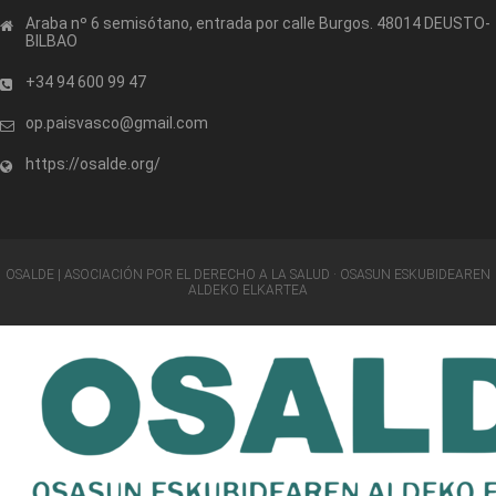
Araba nº 6 semisótano, entrada por calle Burgos. 48014 DEUSTO-
BILBAO
+34 94 600 99 47
op.paisvasco@gmail.com
https://osalde.org/
OSALDE | ASOCIACIÓN POR EL DERECHO A LA SALUD · OSASUN ESKUBIDEAREN
ALDEKO ELKARTEA