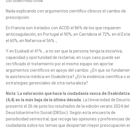
OSI Goierri-Alto Urola”
Nada explicando con argumentos científico clinicos el cambio de
prescripción.
En Francia son tratados con ACOD el 86% de los que requieren
anticoagulación, en Portugal el 90%, en Cantabria el 72%, en el Est
el 60%, en Nafarroa el 56%..,
Y en Euskadi el 41%.., a no ser que la persona tenga la iniciativa,
capacidad y oportunidad de reclamar, en cuyo caso puede ser
rectificado el tratamiento por el mismo equipo sin aportar
argumentos científicos en apoyo del cambio. ¿En que se fundame
la asistencia médica en Osakidetza? ¿En la evidencia científica o e
estrategias gerenciales de otra naturaleza?
Nota:
La valoración que hace la ciudadanía vasca de Osakidetza
(4,4) es la más baja de la última década.
La Universidad de Deusto
presentó el 26 de junio los resultados de la edición verano 2024 del
Deustobarómetro Social (DBSoc). Según esta encuesta de
periodicidad semestral, que recoge las opiniones y preferencias de
ciudadanía sobre los temas que despiertan mayor preocupación en