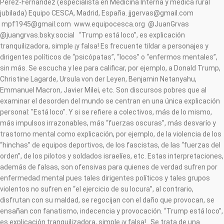
Pérez-Fernández (especialista en Medicina Interna y médica rural
jubilada) Equipo CESCA, Madrid, España. jjgervas@gmail.com
mpf1945@gmail.com www.equipocesca.org @JuanGrvas
@juangrvas.bsky.social “Trump está loco”, es explicación
tranquilizadora, simple ¡y falsa! Es frecuente tildar a personajes y
dirigentes políticos de “psicópatas”, “locos” o “enfermos mentales”,
sin más. Se escucha y lee para calificar, por ejemplo, a Donald Trump,
Christine Lagarde, Ursula von der Leyen, Benjamin Netanyahu,
Emmanuel Macron, Javier Milei, etc. Son discursos pobres que al
examinar el desorden del mundo se centran en una única explicación
personal: "Está loco". Y si se refiere a colectivos, más de lo mismo,
más impulsos irrazonables, más “fuerzas oscuras”, más desvarío y
trastorno mental como explicación, por ejemplo, de la violencia de los
“hinchas” de equipos deportivos, de los fascistas, de las “fuerzas del
orden”, de los pilotos y soldados israelíes, etc. Estas interpretaciones,
además de falsas, son ofensivas para quienes de verdad sufren por
enfermedad mental pues tales dirigentes políticos y tales grupos
violentos no sufren en “el ejercicio de su locura”, al contrario,
disfrutan con su maldad, se regocijan con el daño que provocan, se
ensañan con fanatismo, indecencia y provocación. “Trump está loco”,
es explicación tranquilizadora, simple ¡y falsa! Se trata de una