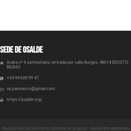
Sede de OSALDE
Araba nº 6 semisótano, entrada por calle Burgos. 48014 DEUSTO-
BILBAO
+34 94 600 99 47
op.paisvasco@gmail.com
https://osalde.org/
OSALDE | ASOCIACIÓN POR EL DERECHO A LA SALUD · OSASUN ESKUBIDEAREN