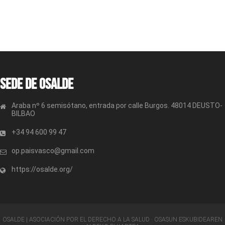
Sede de OSALDE
Araba nº 6 semisótano, entrada por calle Burgos. 48014 DEUSTO-
BILBAO
+34 94 600 99 47
op.paisvasco@gmail.com
https://osalde.org/
OSALDE | ASOCIACIÓN POR EL DERECHO A LA SALUD · OSASUN ESKUBIDEAREN