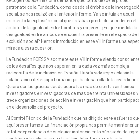
Recogemos además una demanda que, tanto desde el propio
patronato de la Fundación, como desde el ámbito de la investigaci
social, se nos realizó en el anterior Informe. Ya se intuía en aquel
momento la explosión social que estaba a punto de suceder en el
ámbito de la igualdad entre hombres y mujeres. ¿En qué medida la
desigualdad entre ambos se encuentra presente en el espacio de 
exclusión social? Hemos introducido en este VIII Informe una espec
mirada a esta cuestión.
La Fundación FOESSA acomete este VIII Informe siendo conscient
de los desafíos que nos esperan en la cada vez más compleja
radiografía de la inclusión en España. Habría sido imposible sin la
colaboración del equipo humano que ha desarrollado la investigaci
Quiero dar las gracias desde aquí a los más de ciento veinticinco
investigadores e investigadoras de más de treinta universidades y
trece organizaciones de acción e investigación que han participad
en el desarrollo del proyecto.
Al ComitéTécnico de la Fundación que ha dirigido este esfuerzo qu
aquí presentamos. La financiación propia nos permite mantener u
total independencia de cualquier instancia en la búsqueda del rigor
científico y la solvencia en el análisis. El esfuerzo realizado