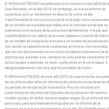
El VII Informe FOESSA fue publicado en el momento más difícil de l
Gran Recesión, en el año 2014; sin embargo, no era un informe de
coyuntura, sino un testimonio en directo de cómo se iba
transformando la estructura social de este país como consecuen
de un modelo de sociedad que había roto el contrato social que se
mantenía como la base de la estructura del bienestar. A la par que
cuantificábamos los daños de la crisis, dábamos cuenta del tránsi
de un modelo de integración precaria a un modelo de privatización 
vivir social. La experiencia de recesiones anteriores nos mostraba
que sin una alta inversión en recursos sociales los aumentos de la
pobreza que suceden a los cambios de ciclo podrían convertirse e
estructurales y, además, no tener vuelta atrás en el corto plazo. Y,
desgraciadamente, eso es lo que ha sucedido de nuevo.
El VIII Informe FOESSA, de este año 2019, da cuenta de las secuela
de los últimos diez años en términos de cohesión social después 
un período de recuperación económica. Pero no renuncia a la
caracterización de cómo se ha producido la transición de nuestro
modelo social y en definir sus principales rasgos. Es un informe de 
postcrisis, pero simultáneamente podría ser un informe de la
precrisis en la que nos encontramos. En el año 2014 hablábamos d