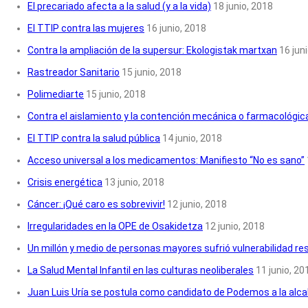
El precariado afecta a la salud (y a la vida)
18 junio, 2018
El TTIP contra las mujeres
16 junio, 2018
Contra la ampliación de la supersur: Ekologistak martxan
16 jun
Rastreador Sanitario
15 junio, 2018
Polimediarte
15 junio, 2018
Contra el aislamiento y la contención mecánica o farmacológic
El TTIP contra la salud pública
14 junio, 2018
Acceso universal a los medicamentos: Manifiesto “No es sano”
Crisis energética
13 junio, 2018
Cáncer: ¡Qué caro es sobrevivir!
12 junio, 2018
Irregularidades en la OPE de Osakidetza
12 junio, 2018
Un millón y medio de personas mayores sufrió vulnerabilidad res
La Salud Mental Infantil en las culturas neoliberales
11 junio, 20
Juan Luis Uría se postula como candidato de Podemos a la alcal