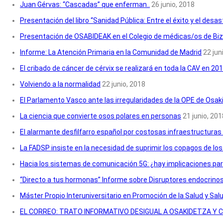
Juan Gérvas: “Cascadas” que enferman..
26 junio, 2018
Presentación del libro “Sanidad Pública: Entre el éxito y el desas
Presentación de OSABIDEAK en el Colegio de médicas/os de Biz
Informe: La Atención Primaria en la Comunidad de Madrid
22 jun
El cribado de cáncer de cérvix se realizará en toda la CAV en 20
Volviendo a la normalidad
22 junio, 2018
El Parlamento Vasco ante las irregularidades de la OPE de Osak
La ciencia que convierte osos polares en personas
21 junio, 201
El alarmante desfilfarro español por costosas infraestructuras 
La FADSP insiste en la necesidad de suprimir los copagos de lo
Hacia los sistemas de comunicación 5G: ¿hay implicaciones par
“Directo a tus hormonas” Informe sobre Disruptores endocrino
Máster Propio Interuniversitario en Promoción de la Salud y Salu
EL CORREO: TRATO INFORMATIVO DESIGUAL A OSAKIDETZA Y C