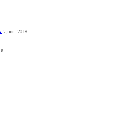
la
2 junio, 2018
18