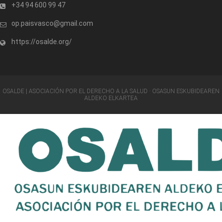
+34 94 600 99 47
op.paisvasco@gmail.com
https://osalde.org/
OSALDE | ASOCIACIÓN POR EL DERECHO A LA SALUD · OSASUN ESKUBIDEAREN
ALDEKO ELKARTEA