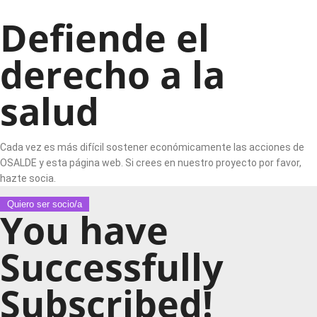
Defiende el
derecho a la
salud
Cada vez es más difícil sostener económicamente las acciones de
OSALDE y esta página web. Si crees en nuestro proyecto por favor,
hazte socia.
Quiero ser socio/a
You have
Successfully
Subscribed!