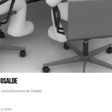
 OSALDE
a Junta Directiva de Osalde
i y Jose