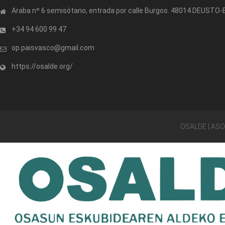
Araba nº 6 semisótano, entrada por calle Burgos. 48014 DEUSTO
+34 94 600 99 47
op.paisvasco@gmail.com
https://osalde.org/
OSALDE | AS