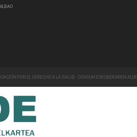
-BILBAO
OCIACIÓN POR EL DERECHO A LA SALUD · OSASUN ESKUBIDEAREN ALD