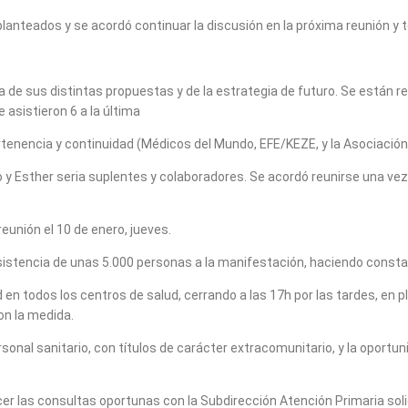
lanteados y se acordó continuar la discusión en la próxima reunión y 
erca de sus distintas propuestas y de la estrategia de futuro. Se est
asistieron 6 a la última
tenencia y continuidad (Médicos del Mundo, EFE/KEZE, y la Asociación
y Esther seria suplentes y colaboradores. Se acordó reunirse una vez
eunión el 10 de enero, jueves.
sistencia de unas 5.000 personas a la manifestación, haciendo constar
d en todos los centros de salud, cerrando a las 17h por las tardes, en
n la medida.
sonal sanitario, con títulos de carácter extracomunitario, y la oportu
cer las consultas oportunas con la Subdirección Atención Primaria sol