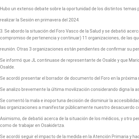
Hubo un extenso debate sobre la oportunidad de los distintos temas p
realizar la Sesión en primavera del 2024.
3. Se abordo la situación del Foro Vasco de la Salud y se debatió ac
compromiso de pertenencia y continuar) 11 organizaciones, de las que 
reunión. Otras 3 organizaciones están pendientes de confirmar su per
Se informó que JL continuase de representante de Osalde y que Mario 
Osalde.
Se acordó presentar el borrador de documento del Foro en la próxima r
Se analizo brevemente la última movilización considerando digna la a
Se comentó la mala e inoportuna decisión de disminuir la accesibilida
las organizaciones a manifestar públicamente nuestro desacuerdo co
Asimismo, de debatió acerca de la situación de los médicos, y otro per
como de trabajar en Osakidetza.
Se acordó seguir el impacto de la medida en la Atención Primaria y ha