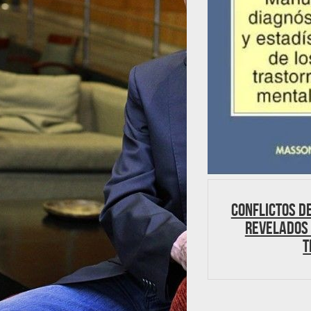
Conflictos de
revelados 
t