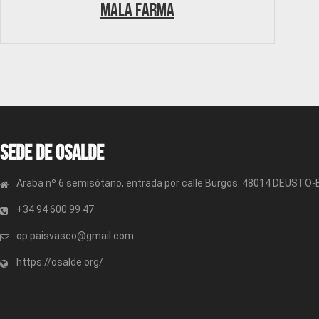
Mala farma
Sede de OSALDE
Araba nº 6 semisótano, entrada por calle Burgos. 48014 DEUSTO
+34 94 600 99 47
op.paisvasco@gmail.com
https://osalde.org/