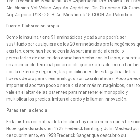
Thr: Treonina. Ile: Isoleucina. Asn: Asparragina. Pro: Prolina. Lis: Lisi
Ala: Alanina. Val: Valina. Asp: Ac. Aspártico. Gln: Glutamina. Gli: Glicin
Arg: Arginina. R13-COOH: Ac. Mirístico. R15-COOH: Ac. Palmítico
Fuente: Elaboración propia
Como la insulina tiene 51 aminoácidos y cada uno podría ser
sustituido por cualquiera de los 20 aminoácidos proteinogénicos q
existen, como han hecho con la Aspart imitando al cerdo, o
permutarlos de dos en dos como han hecho con la Lispro, o sustitu
un aminoácido terminal por un ácido graso saturado, como han he
con la detemir y degludec, las posibilidades de esta gallina de los
huevos de oro para crear análogos son casi ilimitadas. Poco parec
importar si aportan poco o nada o si son más mutagénicos, casi t
vale en el altar de las patentes para mantener el monopolio y
multiplicar los precios. Imitan al cerdo y lo llaman innovación.
Parasitan la ciencia
En la historia científica de la Insulina hay nada menos que 6 Premio
Nobel galardonados: en 1923 Frederick Banting y John Macleod por
descubrimiento, en 1958 Frederick Sanger que descubrió su