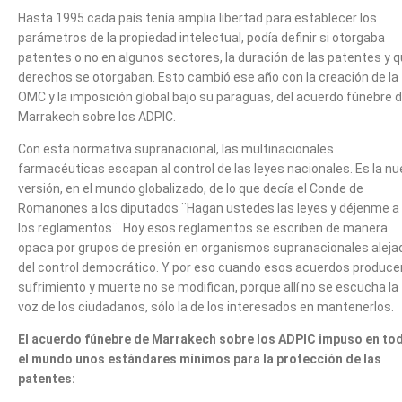
Hasta 1995 cada país tenía amplia libertad para establecer los
parámetros de la propiedad intelectual, podía definir si otorgaba
patentes o no en algunos sectores, la duración de las patentes y 
derechos se otorgaban. Esto cambió ese año con la creación de la
OMC y la imposición global bajo su paraguas, del acuerdo fúnebre 
Marrakech sobre los ADPIC.
Con esta normativa supranacional, las multinacionales
farmacéuticas escapan al control de las leyes nacionales. Es la n
versión, en el mundo globalizado, de lo que decía el Conde de
Romanones a los diputados ¨Hagan ustedes las leyes y déjenme a
los reglamentos¨. Hoy esos reglamentos se escriben de manera
opaca por grupos de presión en organismos supranacionales aleja
del control democrático. Y por eso cuando esos acuerdos produce
sufrimiento y muerte no se modifican, porque allí no se escucha la
voz de los ciudadanos, sólo la de los interesados en mantenerlos.
El acuerdo fúnebre de Marrakech sobre los ADPIC impuso en to
el mundo unos estándares mínimos para la protección de las
patentes: