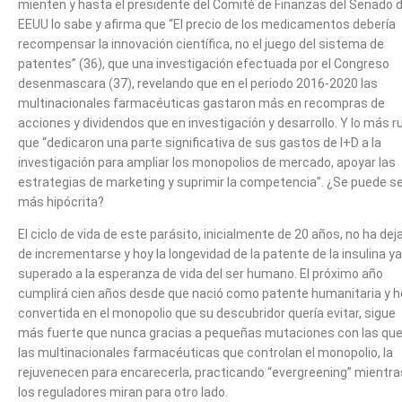
mienten y hasta el presidente del Comité de Finanzas del Senado 
EEUU lo sabe y afirma que “El precio de los medicamentos debería
recompensar la innovación científica, no el juego del sistema de
patentes” (36), que una investigación efectuada por el Congreso
desenmascara (37), revelando que en el periodo 2016-2020 las
multinacionales farmacéuticas gastaron más en recompras de
acciones y dividendos que en investigación y desarrollo. Y lo más ru
que “dedicaron una parte significativa de sus gastos de I+D a la
investigación para ampliar los monopolios de mercado, apoyar las
estrategias de marketing y suprimir la competencia”. ¿Se puede s
más hipócrita?
El ciclo de vida de este parásito, inicialmente de 20 años, no ha dej
de incrementarse y hoy la longevidad de la patente de la insulina y
superado a la esperanza de vida del ser humano. El próximo año
cumplirá cien años desde que nació como patente humanitaria y h
convertida en el monopolio que su descubridor quería evitar, sigue
más fuerte que nunca gracias a pequeñas mutaciones con las qu
las multinacionales farmacéuticas que controlan el monopolio, la
rejuvenecen para encarecerla, practicando “evergreening” mientra
los reguladores miran para otro lado.