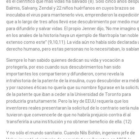
es el científico que más vidas ha salvado (8). Sólo cinco años des
Balmis, Salvany, Zendal y 22 niños huérfanos en cuyos brazos se
inoculaba el virus para mantenerlo vivo, emprendieron la expedició
que a lo largo de tres años llevó ese descubrimiento por medio mu
para difundirlo y salvar vidas. El propio Jenner dijo, ‘No me imagino 
en los anales de la historia haya un ejemplo de filantropía tan noble
extenso como este” (9,10,11). La vida aún no había sido declarada 
derecho humano, pero estas personas no lo necesitaban, lo sabían
Siempre lo han sabido quienes dedican su vida y vocación a
protegerla, por eso cuando sus descubrimientos han sido
importantes los compartieron y difundieron, como revela la
intrahistoria de la patente de la insulina, cuyo descubridor era méd
y por razones éticas no quería que su nombre figurase en la solicit
de la patente que iban a ceder a la Universidad de Toronto para
producirla gratuitamente. Pero la ley de EEUU requería que los
inventores reales presentaran la solicitud de lo contrario sería nula
tuvieron que convencerle de que no habría prejuicio contra él al
transferirla a una institución y no obtener beneficio de ella. (12)
Y no sólo el mundo sanitario. Cuando Nils Bohlin, ingeniero jefe de