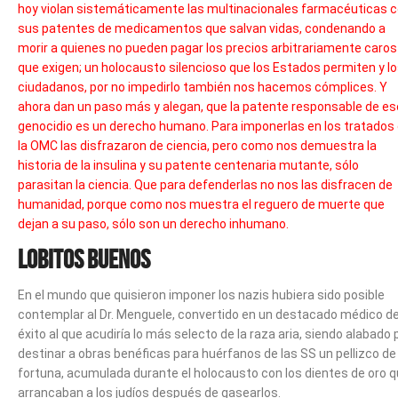
hoy violan sistemáticamente las multinacionales farmacéuticas 
sus patentes de medicamentos que salvan vidas, condenando a
morir a quienes no pueden pagar los precios arbitrariamente caros
que exigen; un holocausto silencioso que los Estados permiten y l
ciudadanos, por no impedirlo también nos hacemos cómplices. Y
ahora dan un paso más y alegan, que la patente responsable de es
genocidio es un derecho humano. Para imponerlas en los tratados
la OMC las disfrazaron de ciencia, pero como nos demuestra la
historia de la insulina y su patente centenaria mutante, sólo
parasitan la ciencia. Que para defenderlas no nos las disfracen de
humanidad, porque como nos muestra el reguero de muerte que
dejan a su paso, sólo son un derecho inhumano.
Lobitos buenos
En el mundo que quisieron imponer los nazis hubiera sido posible
contemplar al Dr. Menguele, convertido en un destacado médico d
éxito al que acudiría lo más selecto de la raza aria, siendo alabado 
destinar a obras benéficas para huérfanos de las SS un pellizco de
fortuna, acumulada durante el holocausto con los dientes de oro 
arrancaban a los judíos después de gasearlos.