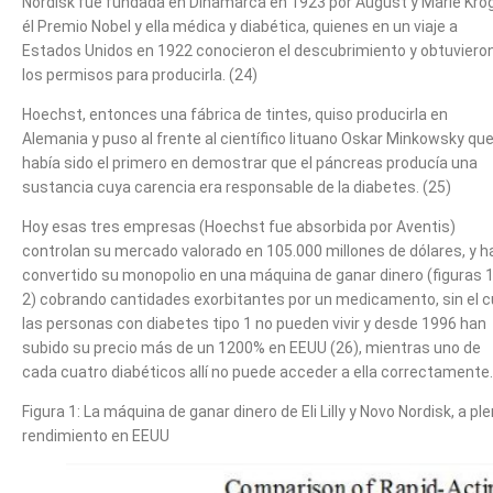
Nordisk fue fundada en Dinamarca en 1923 por August y Marie Kro
él Premio Nobel y ella médica y diabética, quienes en un viaje a
Estados Unidos en 1922 conocieron el descubrimiento y obtuviero
los permisos para producirla. (24)
Hoechst, entonces una fábrica de tintes, quiso producirla en
Alemania y puso al frente al científico lituano Oskar Minkowsky qu
había sido el primero en demostrar que el páncreas producía una
sustancia cuya carencia era responsable de la diabetes. (25)
Hoy esas tres empresas (Hoechst fue absorbida por Aventis)
controlan su mercado valorado en 105.000 millones de dólares, y h
convertido su monopolio en una máquina de ganar dinero (figuras 1
2) cobrando cantidades exorbitantes por un medicamento, sin el c
las personas con diabetes tipo 1 no pueden vivir y desde 1996 han
subido su precio más de un 1200% en EEUU (26), mientras uno de
cada cuatro diabéticos allí no puede acceder a ella correctamente.
Figura 1: La máquina de ganar dinero de Eli Lilly y Novo Nordisk, a pl
rendimiento en EEUU