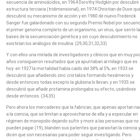
secuencia de aminoácidos, en 1964 Dorothy Hodgkin por descubrir
estructura terciaria (tridimensional), en 1974 Christian de Duve qu
descubrió su mecanismo de acción y en 1980 de nuevo Frederick
Sanger fue galardonado con su segundo Premio Nobel por secuenc
el primer genoma completo de un organismo, un virus, que sentó l
bases de la secuenciación genética y sin cuyo descubrimiento no
existirían los análogos de insulina. (29,30,31,32,33)
Y con ellos una miríada de investigadores y clínicos que en muy po
años consiguieron resultados que ya apuntaban al milagro que es
hoy: en 1927 la mortalidad había caído del 38% al 5%, en 1933 se
descubrió que añadiendo zinc cristaliza formando hexámeros y
desde entonces todas excepto la glulisina lo llevan; y en 1935 se
descubrió que añadir protamina prolongaba su efecto, usándose
desde entonces. (34,35)
Pero ahora los mercaderes que la fabrican, que apenas aportan n
a la ciencia, que se limitan a aprovecharse de ella y a especular en
régimen de monopolio dejando sufrir y morir a las personas que no
pueden pagar (19), blanden sus patentes que parasitan la ciencia 
dicen que son necesarias para poder seguir investigando. Pero