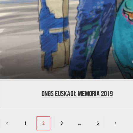
ONGs Euskadi: Memoria 2019
Paginación
1
2
3
…
6