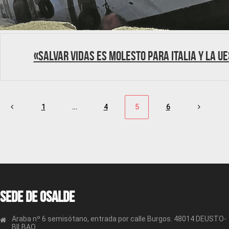
«Salvar vidas es molesto para Italia y la UE
Paginación
1
…
4
5
6
de
entradas
Sede de OSALDE
Araba nº 6 semisótano, entrada por calle Burgos. 48014 DEUSTO-
BILBAO