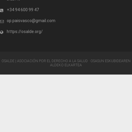
+34 94 600 99 47
op.paisvasco@gmail.com
https://osalde.org/
OSALDE | ASOCIACIÓN POR EL DERECHO A LA SALUD · OSASUN ESKUBIDEAREN
ALDEKO ELKARTEA