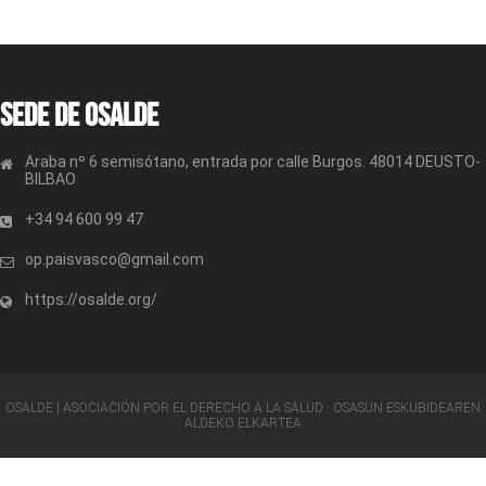
Sede de OSALDE
Araba nº 6 semisótano, entrada por calle Burgos. 48014 DEUSTO-
BILBAO
+34 94 600 99 47
op.paisvasco@gmail.com
https://osalde.org/
OSALDE | ASOCIACIÓN POR EL DERECHO A LA SALUD · OSASUN ESKUBIDEAREN
ALDEKO ELKARTEA