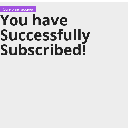
Quiero ser socio/a
You have
Successfully
Subscribed!