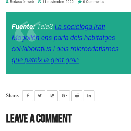
Redacción web
11 noviembre, 2020
0 Comments
Fuente:
Tele3
La sociòloga Irati
Mogollón ens parla dels habitatges
col·laboratius i dels microedatismes
que pateix la gent gran
Share:
Leave a Comment