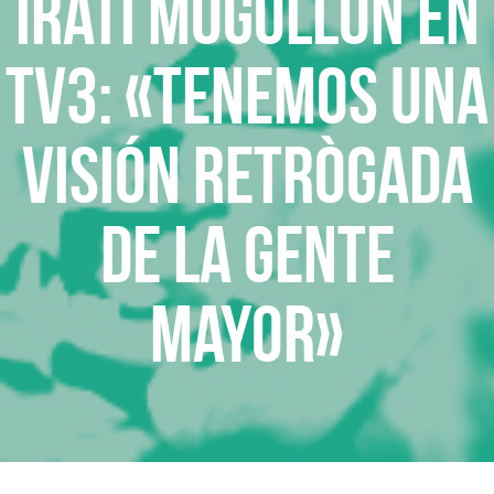
Irati Mogollón en
TV3: «Tenemos una
visión retrògada
de la gente
mayor»