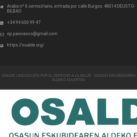
Araba nº 6 semisótano, entrada por calle Burgos. 48014 DEUSTO-
BILBAO
+34 94 600 99 47
op.paisvasco@gmail.com
https://osalde.org/
OSALDE | ASOCIACIÓN POR EL DERECHO A LA SALUD · OSASUN ESKUBIDEAREN
ALDEKO ELKARTEA