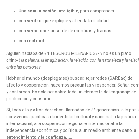
Una
comunicación inteligible
, para comprender
con
verdad
, que explique y atienda la realidad
con
veracidad-
ausente de mentiras y tramas-
con
rectitud
Alguien hablaba de «4 TESOROS MILENARIOS»- y no es un plato
chino-)
la palabra, la imaginación, la relación con la naturaleza y la relac
entre las personas
.
Habitar el mundo (desplegarse) buscar, tejer redes (SAREak) de
afecto y cooperación, hacernos preguntas y responder. Soñar, con
y contarnos. No sólo ser sobre todo un elemento del engranaje de
producción y consumo.
Sí, todo ello y otros derechos- llamados de 3ª generación- a la paz, 
convivencia pacífica, a la identidad cultural y nacional, a la justicia
internacional, a la cooperación regional e internacional, a la
independencia económica y política, a un medio ambiente sano,
al
entendimiento y la confianza,
….