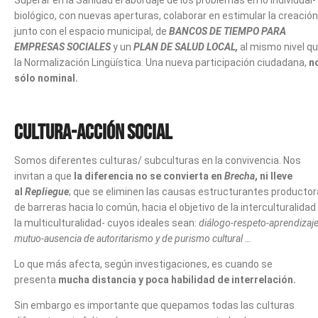
Superar en la Sanidad el abordaje de los problemas en lo individual-
biológico, con nuevas aperturas, colaborar en estimular la creación
junto con el espacio municipal, de
BANCOS DE TIEMPO PARA
EMPRESAS SOCIALES
y un
PLAN DE SALUD LOCAL,
al mismo nivel q
la Normalización Lingüística. Una nueva participación ciudadana,
n
sólo nominal.
Cultura-
Acción Social
Somos diferentes culturas/ subculturas en la convivencia. Nos
invitan a que
la diferencia no se convierta en
Brecha
, ni lleve
al
Repliegue
; que se eliminen las causas estructurantes producto
de barreras hacia lo común, hacia el objetivo de la interculturalidad
la multiculturalidad- cuyos ideales sean:
diálogo-respeto-aprendizaj
mutuo-ausencia de autoritarismo y de purismo cultural …
Lo que más afecta, según investigaciones, es cuando se
presenta
mucha distancia y poca habilidad de interrelación.
Sin embargo es importante que quepamos todas las culturas