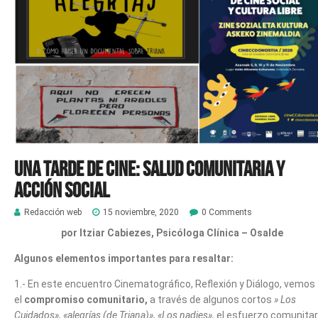
Una tarde de cine: Salud Comunitaria y
Acción social
Redacción web
15 noviembre, 2020
0 Comments
por Itziar Cabiezes, Psicóloga Clínica – Osalde
Algunos elementos importantes para resaltar:
1.- En este encuentro Cinematográfico, Reflexión y Diálogo, vemos
el
compromiso comunitario,
a través de algunos cortos
» Los
Cuidados», «alegrías (de Triana)», «Los nadies»,
el esfuerzo comunitar