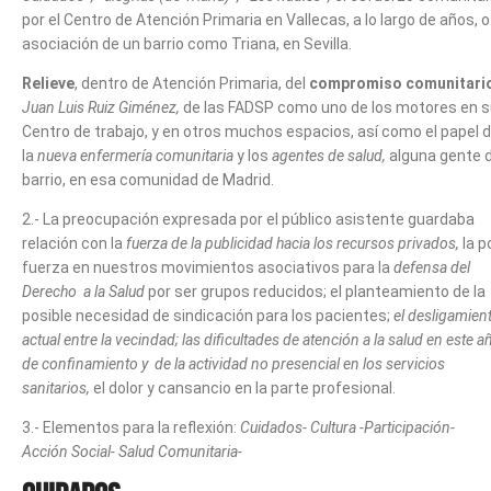
por el Centro de Atención Primaria en Vallecas, a lo largo de años, o
asociación de un barrio como Triana, en Sevilla.
Relieve
, dentro de Atención Primaria, del
compromiso comunitari
Juan Luis Ruiz Giménez,
de las FADSP como uno de los motores en 
Centro de trabajo, y en otros muchos espacios, así como el papel 
la
nueva enfermería comunitaria
y los
agentes de salud,
alguna gente d
barrio, en esa comunidad de Madrid.
2.- La preocupación expresada por el público asistente guardaba
relación con la
fuerza de la publicidad hacia los recursos privados,
la p
fuerza en nuestros movimientos asociativos para la
defensa del
Derecho a la Salud
por ser grupos reducidos; el planteamiento de la
posible necesidad de sindicación para los pacientes;
el desligamien
actual entre la vecindad;
las dificultades de atención a la salud en este a
de confinamiento y de la actividad no presencial en los servicios
sanitarios,
el dolor y cansancio en la parte profesional.
3.- Elementos para la reflexión:
Cuidados- Cultura -Participación-
Acción Social- Salud Comunitaria-