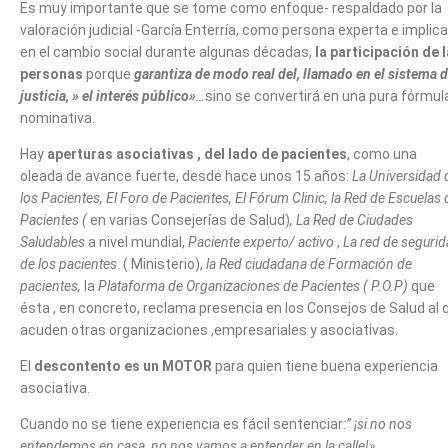
Es muy importante que se tome como enfoque- respaldado por la
valoración judicial -García Enterría, como persona experta e implic
en el cambio social durante algunas décadas,
la participación de 
personas
porque
garantiza de modo real del, llamado en el sistema 
justicia, » el interés público»
…
sino se convertirá en una pura fórmul
nominativa.
Hay
aperturas asociativas , del lado de pacientes
, como una
oleada de avance fuerte, desde hace unos 15 años:
La Universidad 
los Pacientes, El Foro de Pacientes, El Fórum Clinic, la Red de Escuelas 
Pacientes (
en varias Consejerías de Salud)
, La Red de Ciudades
Saludables
a nivel mundial,
Paciente experto/ activo
,
La red de seguri
de los pacientes
( Ministerio),
la Red ciudadana de Formación de
pacientes,
la
Plataforma de Organizaciones de Pacientes ( P.O.P)
que
ésta , en concreto, reclama presencia en los Consejos de Salud al 
acuden otras organizaciones ,empresariales y asociativas.
El
descontento es un MOTOR
para quien tiene buena experiencia
asociativa.
Cuando no se tiene experiencia es fácil sentenciar:
” ¡si no nos
entendemos en casa, no nos vamos a entender en la calle!»