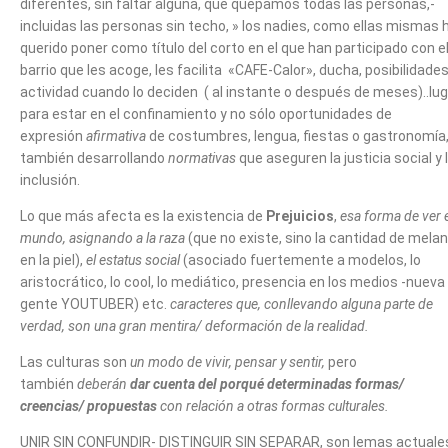
diferentes, sin faltar alguna, que quepamos todas las personas,-
incluidas las personas sin techo, » los nadies, como ellas mismas 
querido poner como título del corto en el que han participado con e
barrio que les acoge, les facilita «CAFE-Calor», ducha, posibilidade
actividad cuando lo deciden ( al instante o después de meses)..lu
para estar en el confinamiento y no sólo oportunidades de
expresión
afirmativa
de costumbres, lengua, fiestas o gastronomía
también desarrollando
normativas
que aseguren la justicia social y 
inclusión.
Lo que más afecta es la existencia de
Prejuicios
,
esa forma de ver e
mundo, asignando a la raza
(que no existe, sino la cantidad de melan
en la piel),
el estatus social
(asociado fuertemente a modelos, lo
aristocrático, lo cool, lo mediático, presencia en los medios -nueva
gente YOUTUBER) etc.
caracteres que, conllevando alguna parte de
verdad, son una gran mentira/ deformación de la realidad.
Las culturas son
un modo de vivir, pensar y sentir,
pero
también
deberán
dar cuenta del porqué determinadas formas/
creencias/ propuestas
con relación a otras formas culturales.
UNIR SIN CONFUNDIR- DISTINGUIR SIN SEPARAR, son lemas actuale