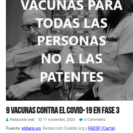
9 vacunas contra el Covid-19 en fase 3
Redacción web
11 noviembre, 2020
0 Comments
Fuente:
eldiario.es
Redacción Osalde.org y
FADSP (Carta)