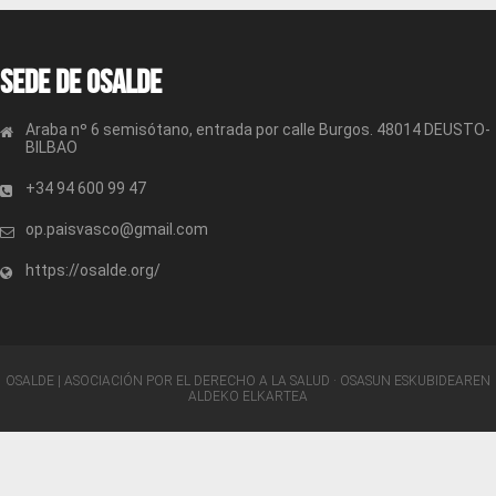
Sede de OSALDE
Araba nº 6 semisótano, entrada por calle Burgos. 48014 DEUSTO-
BILBAO
+34 94 600 99 47
op.paisvasco@gmail.com
https://osalde.org/
OSALDE | ASOCIACIÓN POR EL DERECHO A LA SALUD · OSASUN ESKUBIDEAREN
ALDEKO ELKARTEA