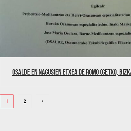
Osalde en Nagusien etxea de Romo (Getxo, Bizk
Paginación
1
2
de
entradas