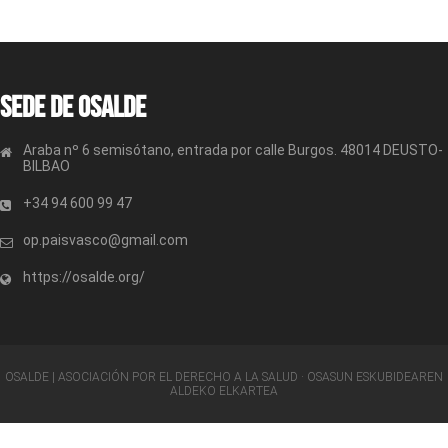
Sede de OSALDE
Araba nº 6 semisótano, entrada por calle Burgos. 48014 DEUSTO-
BILBAO
+34 94 600 99 47
op.paisvasco@gmail.com
https://osalde.org/
OSALDE | ASOCIACIÓN POR EL DERECHO A LA SALUD · OSASUN ESKUBIDEAREN
ALDEKO ELKARTEA