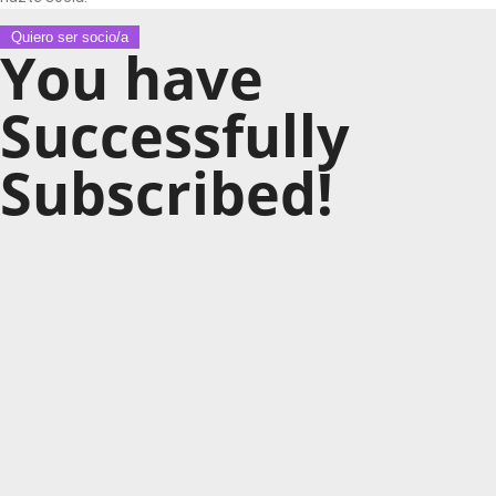
Quiero ser socio/a
You have
Successfully
Subscribed!